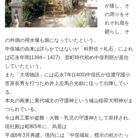
が接し、そ
の周りをそ
れぞれ堀を
廻らし、そ
の外側の用水堰も堀になっていたという。
中俣城の由来は詳らかではないが「科野佐々礼石」によれ
ば応永年間(1394～1427)、室町時代初め中俣刑部が居住
していたという。
また「大塔物語」には応永7年(1400)中俣氏が信濃守護小
笠原長秀を打つため井上左馬介光頼に従って出陣してい
る。
本丸の南東に累代城主の守護神という城山稲荷大明神がま
つられている。
今は商工業や盗難・火難・乳児の守護神として崇拝され、
現社殿は昭和5年に、烏居は
平成6年3月再建。境内には「中俣城祉」標示の杭がたっ