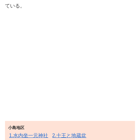
ている。
小島地区
1.水内坐一元神社
2.十王と地蔵盆