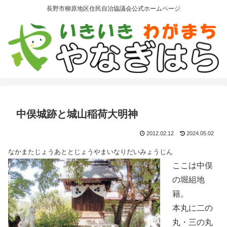
長野市柳原地区住民自治協議会公式ホームページ
中俣城跡と城山稲荷大明神
2012.02.12
2024.05.02
なかまたじょうあととじょうやまいなりだいみょうじん
ここは中俣
の堀組地
籍。
本丸に二の
丸・三の丸