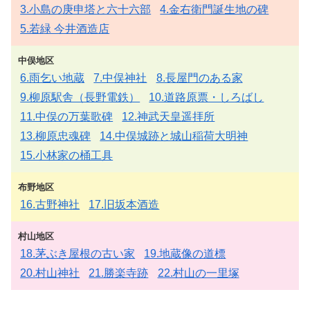
3.小島の庚申塔と六十六部
4.金右衛門誕生地の碑
5.若緑 今井酒造店
中俣地区
6.雨乞い地蔵
7.中俣神社
8.長屋門のある家
9.柳原駅舎（長野電鉄）
10.道路原票・しろばし
11.中俣の万葉歌碑
12.神武天皇遥拝所
13.柳原忠魂碑
14.中俣城跡と城山稲荷大明神
15.小林家の桶工具
布野地区
16.古野神社
17.旧坂本酒造
村山地区
18.茅ぶき屋根の古い家
19.地蔵像の道標
20.村山神社
21.勝楽寺跡
22.村山の一里塚