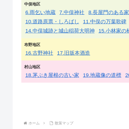
中俣地区
6.雨乞い地蔵
7.中俣神社
8.長屋門のある家
10.道路原票・しろばし
11.中俣の万葉歌碑
14.中俣城跡と城山稲荷大明神
15.小林家の
布野地区
16.古野神社
17.旧坂本酒造
村山地区
18.茅ぶき屋根の古い家
19.地蔵像の道標
ホーム
散策マップ