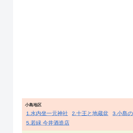
小島地区
1.水内坐一元神社
2.十王と地蔵盆
3.小島
5.若緑 今井酒造店