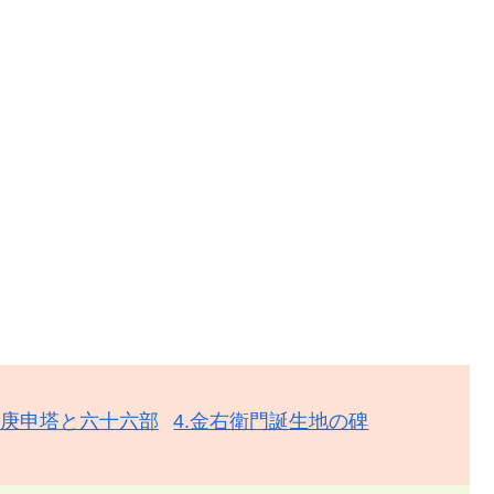
の庚申塔と六十六部
4.金右衛門誕生地の碑