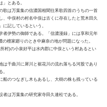
は」とある。
の歌は万葉集の信濃国相聞往釆歌四首のうちの一首
し、中俣村の村名中俣は古くに存在したと荒木田久
」に記しているという。
学者伊勢の御師である。「信濃漫録」には享和元年
1)信濃の檀家廻りのとき中麻奈の地が問題になった。
御所村)の小泉好平は水内郡に中俣という村あるとい
地は干曲川に犀川と裾花川の流れ落ちる河股であり
る。
に船のつなぎし木もあるし、大樹の株も残っている
設者は万葉集の研究家寺田久連松である。