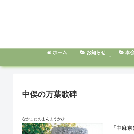
ホーム
お知らせ
本
中俣の万葉歌碑
なかまたのまんようかひ
「中麻奈