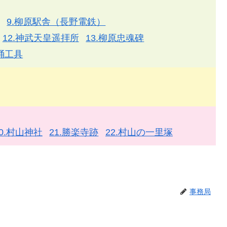
9.柳原駅舎（長野電鉄）
12.神武天皇遥拝所
13.柳原忠魂碑
桶工具
20.村山神社
21.勝楽寺跡
22.村山の一里塚
事務局