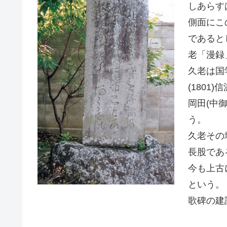
しあらす
側面にこ
であると
老「漫録
久老は国
(180
岡田(中
う。
久老その
長股であ
今も上古
という。
歌碑の建