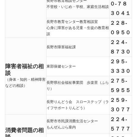
長野市教育相談センター
０-７８
不登校・いじめ・学校、家庭生活相談
３０４１
長野市教育センター教育相談室
２２８-
心身に障害がある児童・生徒の教育相
０９５０
談
２２４-
長野市障害福祉課
８７３０
２９５-
障害者福祉の相
東部保健センター
３３３０
談
（身体・知的・精神障害
２７５-
長野県社会福祉事業団 歩楽里（ふら
などの相談）
り）
５９５５
２５９-
長野りんどう会 スローステップ（ラ
イフサポートりんどう）
３０７７
２２４-
長野市市民課消費生活センター
もんぜんぷら座内
５７７７
消費者問題の相