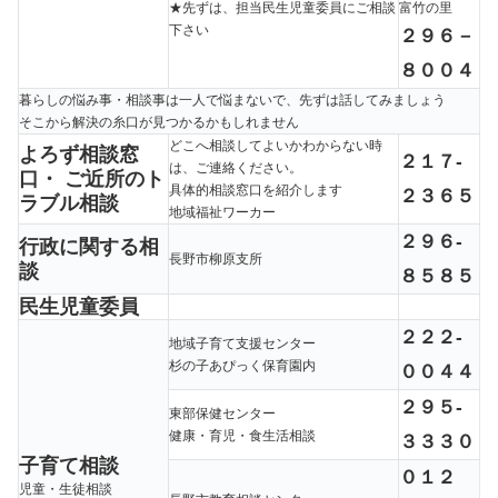
★先ずは、担当民生児童委員にご相談
富竹の里
下さい
２９６－
８００４
暮らしの悩み事・相談事は一人で悩まないで、先ずは話してみましょう
そこから解決の糸口が見つかるかもしれません
どこへ相談してよいかわからない時
よろず相談窓
２１７-
は、ご連絡ください。
口・ ご近所のト
具体的相談窓口を紹介します
２３６５
ラブル相談
地域福祉ワーカー
２９６-
行政に関する相
長野市柳原支所
談
８５８５
民生児童委員
２２２-
地域子育て支援センター
杉の子あぴっく保育園内
００４４
２９５-
東部保健センター
健康・育児・食生活相談
３３３０
子育て相談
０１２
児童・生徒相談