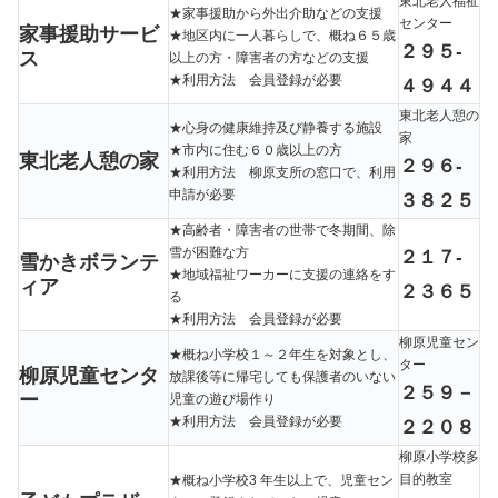
東北老人福祉
★家事援助から外出介助などの支援
センター
家事援助サービ
★地区内に一人暮らしで、概ね６５歳
２９５-
ス
以上の方・障害者の方などの支援
★利用方法 会員登録が必要
４９４４
東北老人憩の
★心身の健康維持及び静養する施設
家
★市内に住む６０歳以上の方
東北老人憩の家
２９６-
★利用方法 柳原支所の窓口で、利用
申請が必要
３８２５
★高齢者・障害者の世帯で冬期間、除
雪が困難な方
２１７-
雪かきボランテ
★地域福祉ワーカーに支援の連絡をす
ィア
２３６５
る
★利用方法 会員登録が必要
柳原児童セン
★概ね小学校１～２年生を対象とし、
ター
柳原児童センタ
放課後等に帰宅しても保護者のいない
２５９－
ー
児童の遊び場作り
★利用方法 会員登録が必要
２２０８
柳原小学校多
目的教室
★概ね小学校3 年生以上で、児童セン