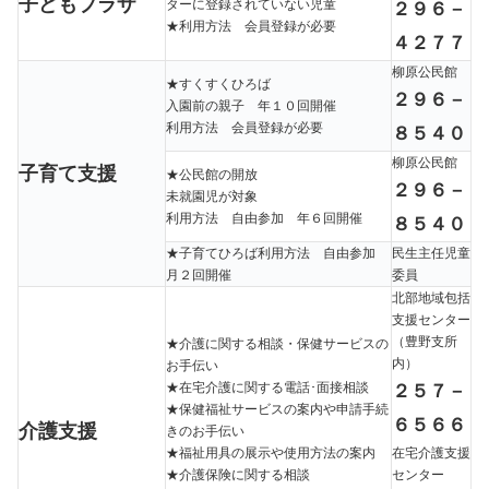
子どもプラザ
ターに登録されていない児童
２９６－
★利用方法 会員登録が必要
４２７７
柳原公民館
★すくすくひろば
２９６－
入園前の親子 年１０回開催
利用方法 会員登録が必要
８５４０
柳原公民館
子育て支援
★公民館の開放
２９６－
未就園児が対象
利用方法 自由参加 年６回開催
８５４０
★子育てひろば利用方法 自由参加
民生主任児童
月２回開催
委員
北部地域包括
支援センター
（豊野支所
★介護に関する相談・保健サービスの
内）
お手伝い
２５７－
★在宅介護に関する電話･面接相談
★保健福祉サービスの案内や申請手続
６５６６
介護支援
きのお手伝い
★福祉用具の展示や使用方法の案内
在宅介護支援
★介護保険に関する相談
センター