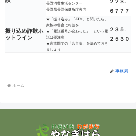
談
２２３-
長野消費生活センター
長野県長野保健所庁舎内
６７７７
★「振り込み」「ATM」と聞いたら、
家族や警察に相談を
２３５-
振り込め詐欺ホ
★「電話番号が変わった」 という電
ットライン
話は要注意
２５３０
★家族間での「合言葉」を決めておき
ましょう
事務局
ホーム