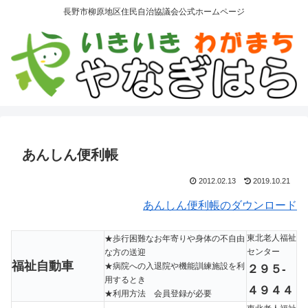
長野市柳原地区住民自治協議会公式ホームページ
あんしん便利帳
2012.02.13
2019.10.21
あんしん便利帳のダウンロード
東北老人福祉
★歩行困難なお年寄りや身体の不自由
センター
な方の送迎
福祉自動車
★病院への入退院や機能訓練施設を利
２９５-
用するとき
４９４４
★利用方法 会員登録が必要