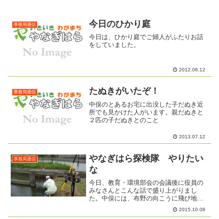
今日のひかり庭
事務局通信
今日は、ひかり庭でご婦人がふたりお話
をしていました。
2012.06.12
たぬきがいたぞ！
事務局通信
中俣のとあるお宅に出没した子だぬき近
所でも見かけた人がいます。親だぬきと
２匹の子だぬきとのこと
2013.07.12
やなぎはら探検隊 やりたい
事務局通信
な
今日、教育・環境部会の会議後に役員の
みなさんとこんな話で盛り上がりまし
た。中俣には、布野の向こうに飛び地が
ある。布野神社のすぐわきを南八幡川が
2015.10.08
流れていた。小学校の時、首なし地蔵と