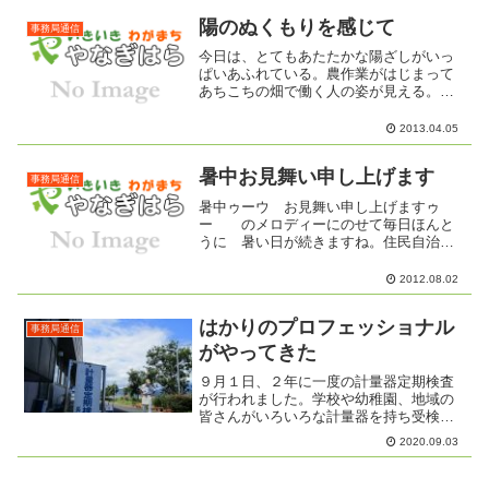
かを歩いて回った。今の付属小近くに池
があって子どもの頃ザリガニ...
陽のぬくもりを感じて
事務局通信
今日は、とてもあたたかな陽ざしがいっ
ぱいあふれている。農作業がはじまって
あちこちの畑で働く人の姿が見える。散
歩する人の足どりもなんとなく軽くなっ
ているようだ。
2013.04.05
暑中お見舞い申し上げます
事務局通信
暑中ゥーウ お見舞い申し上げますゥ
ー のメロディーにのせて毎日ほんと
うに 暑い日が続きますね。住民自治協
議会の事務室は、建物の北側にありま
す。いつもは、風が抜けて涼しいのです
2012.08.02
が・・・・・吹く風も熱風となり、この
ところ冷房を入れています。外...
はかりのプロフェッショナル
事務局通信
がやってきた
９月１日、２年に一度の計量器定期検査
が行われました。学校や幼稚園、地域の
皆さんがいろいろな計量器を持ち受検さ
れていました。 北海道と
2020.09.03
沖縄では、調整が異なるなど「はかり」
について興味深いお話も聞くこ...