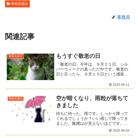
事務局通信
事務局
関連記事
もうすぐ敬老の日
事務局通信
「敬老の日」今年は、９月２１日、シル
バーウィークの真っただ中です。敬老の
日と言ったら、９月１５日という感覚
は、まだありますよね。成人の日、海の
日、敬老の日、体育の日は、毎年、日に
2015.09.11
ちが変わる国民の休日です。柳原地区で
は、毎年７５歳以上の方を対...
空が暗くなり、雨粒が落ちて
事務局通信
きました
待ちに待った、雨です。しっかり降って
くれるでしょうか？いい感じで降ってき
ました。飯縄山が見えないほどです。下
校時刻が近づいてきて、子どもたちはち
2020.09.04
ょっとかわいそうだけれど…いっぱい降