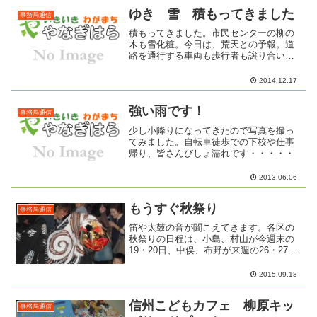
れば、心配だし。降らなければ、畑の作
物も庭の花たちも枯れてし...
ゆき 雪 積もってきました
事務局通信
積もってきました。市民センターの柳の
木も雪化粧。今日は、荒天との予報。道
路を通行する車両も歩行者も譲り合いの
気持ちを持って、雪道でも事故の無いよ
うに！今季初めて、雪かき隊の出動にな
2014.12.17
るのでしょうか？まっ白な景色の中に、
あれこれを想うことあり。...
強い雨です！
事務局通信
少し小降りになってきたので写真を撮っ
てみました。自転車徒歩での下校や仕事
帰り、皆さんびしょ濡れです・・・・・
2013.06.06
もうすぐ秋祭り
事務局通信
笛や太鼓の音が聞こえてきます。各区の
秋祭りの日程は、小島、村山が今週末の
19・20日、中俣、布野が来週の26・27
日。子どもたちだけでなく、大人もワク
ワクしますね。布野の花火も楽しみで
2015.09.18
す。神楽・獅子舞は、神社によってちが
うそうです。できれば...
信州こどもカフェ 柳原キッ
事務局通信