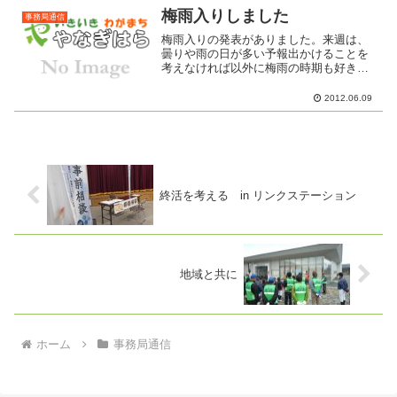
いわゆる弱者と言われる人た...
梅雨入りしました
事務局通信
梅雨入りの発表がありました。来週は、
曇りや雨の日が多い予報出かけることを
考えなければ以外に梅雨の時期も好きで
す花では、紫陽花少しもの憂げな風情が
ありますよね薄紫、うすピンク そんな
2012.06.09
色合いも雨にぬれた花や葉も雨蛙やカタ
ツムリも雨が降ると姿をあ...
終活を考える in リンクステーション
地域と共に
ホーム
事務局通信