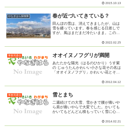
さんは、毎週木曜日、城山公民館で腕を
2015.10.13
みがいているそうです。囲碁や将棋、小
物づくり、好きなこと好きなもの、やり
たいことなどに、布野公...
春が近づいてきている？
やなぎはら探検隊
田んぼの雪は、消えてきましたが、山は
雪を纏っています。春を感じる日差しで
すが、風はまだまだ冷たいまま。この土
日は、春探しに出掛けてみませんか？
2022.02.25
オオイヌノフグリが満開
事務局通信
あたたかな陽光（はるのひかり）うす紫
の じゅうたんかわいい小さな花その名は
「オオイヌノフグリ」かわいい花とその
名前のギャップにどうしてこんな名前に
なったのかな？と思う紫外線も気になり
2012.04.12
ますが今日の天気は散歩日和自治協室で
は婦人会役員の方が 総...
雪とまち
事務局通信
二週続けての大雪、雪かきで腰が痛いや
ら肩が痛いやらで大変でした。かいても
かいてもどんどん積もっていく雪に心も
折れそうになりながら何度も雪かきし
た。昨日、今回の大雪で見えてきたいく
2014.02.21
つかの興味深い話が聞けた。ひとつは、