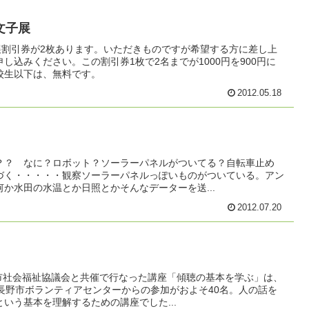
文子展
展割引券が2枚あります。いただきものですが希望する方に差し上
し込みください。この割引券1枚で2名までが1000円を900円に
校生以下は、無料です。
2012.05.18
？？ なに？ロボット？ソーラーパネルがついてる？自転車止め
づく・・・・・観察ソーラーパネルっぽいものがついている。アン
か水田の水温とか日照とかそんなデーターを送...
2012.07.20
野市社会福祉協議会と共催で行なった講座「傾聴の基本を学ぶ」は、
長野市ボランティアセンターからの参加がおよそ40名。人の話を
いう基本を理解するための講座でした...