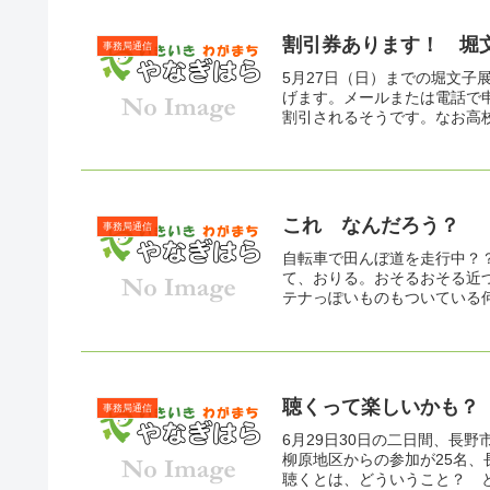
割引券あります！ 堀
事務局通信
5月27日（日）までの堀文子
げます。メールまたは電話で申
割引されるそうです。なお高
これ なんだろう？
事務局通信
自転車で田んぼ道を走行中？
て、おりる。おそるおそる近
テナっぽいものもついている何
聴くって楽しいかも？
事務局通信
6月29日30日の二日間、長
柳原地区からの参加が25名、
聴くとは、どういうこと？ と