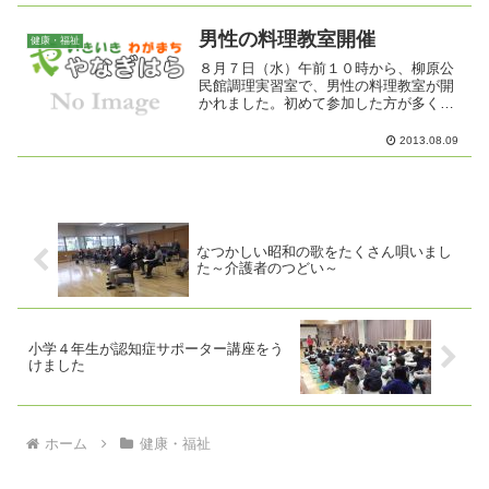
楽しみください。演奏終了後は、おいし
いコーヒーを飲みながらおしゃべりを楽
しんだり、介護の思いを共感...
男性の料理教室開催
健康・福祉
８月７日（水）午前１０時から、柳原公
民館調理実習室で、男性の料理教室が開
かれました。初めて参加した方が多く、
講師の奥山輝子先生からは、お米のとぎ
方からていねいに教えていただき、いざ
2013.08.09
本番の料理作りに入りました。１時間程
で料理が出来上がり、全員...
なつかしい昭和の歌をたくさん唄いまし
た～介護者のつどい～
小学４年生が認知症サポーター講座をう
けました
ホーム
健康・福祉