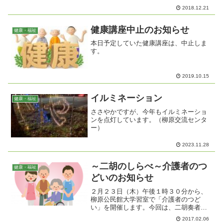
症の取材と認知症の母に思うこと」の講
2018.12.21
演会を開催しました。飯島氏は、認知症
のお母様の介護を、発病初期から看取り
までを介護者家族の視点か...
健康講座中止のお知らせ
健康・福祉
本日予定していた健康講座は、中止しま
す。
2019.10.15
イルミネーション
健康・福祉
ささやかですが、今年もイルミネーショ
ンを点灯しています。（柳原交流センタ
ー）
2023.11.28
～二胡のしらべ～介護者のつ
健康・福祉
どいのお知らせ
２月２３日（木）午後１時３０分から、
柳原公民館大学習室で「介護者のつど
い」を開催します。今回は、二胡奏者
田村望圓さんの、～二胡のしらべ～をお
2017.02.06