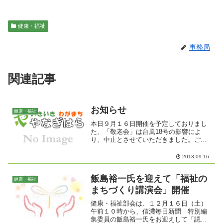
健康・福祉
事務局
関連記事
お知らせ
健康・福祉
本日９月１６日開催を予定しておりまし
た、「敬老会」は台風18号の影響によ
り、中止とさせていただきました。ご参
加を予定していた皆さま、関係者の皆さ
ま、大変ご迷惑をおかけしましたことを
2013.09.16
お詫び申し上げます。
飯島裕一氏を迎えて「福祉の
健康・福祉
まちづくり講演会」開催
健康・福祉部会は、１２月１６日（土）
午前１０時から、信濃毎日新聞 特別編
集委員の飯島裕一氏をお迎えして「認知