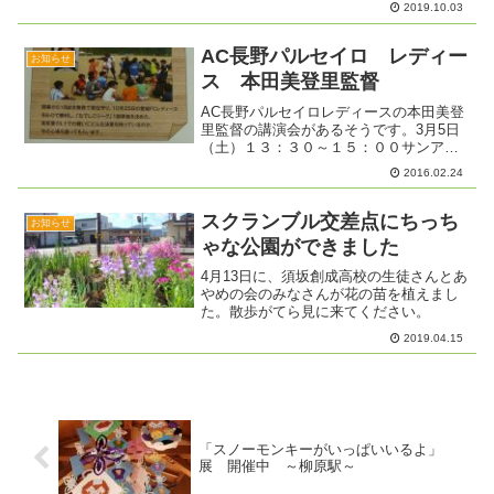
2019.10.03
室 講師 東部保健センター 保健
師 石丸真紀さん 演題 「健康寿命
を延ばしましょう」健康寿命...
AC長野パルセイロ レディー
お知らせ
ス 本田美登里監督
AC長野パルセイロレディースの本田美登
里監督の講演会があるそうです。3月5日
（土）１３：３０～１５：００サンアッ
プルです。2月29日までに申し込みして下
2016.02.24
さい。平日10時～13時まで ☎026-217-
2365主催：NPO法人「長野ミュニティ...
スクランブル交差点にちっち
お知らせ
ゃな公園ができました
4月13日に、須坂創成高校の生徒さんとあ
やめの会のみなさんが花の苗を植えまし
た。散歩がてら見に来てください。
2019.04.15
「スノーモンキーがいっぱいいるよ」
展 開催中 ～柳原駅～