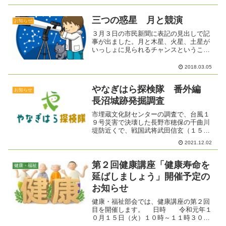
にお出かけください。
三つの惑星 月と競演
お知らせ
３月３日の市民新聞に表記の見出しで記
事が出ました。月と木星、火星、土星が
いっしょに見られるチャンスということ
です。蛍の守り人でもある坂本邦夫さん
からうれしいお誘いを頂きましたのでお
2018.03.05
知らせします。「下弦の月面・木星・火
星・土星を天体望遠鏡で観...
やなぎはら探検隊 番外編
お知らせ
長沼城跡発掘調査
市埋蔵文化財センターの調査で、台風１
９号災害で決壊した長野市穂保の千曲川
堤防近くで、戦国武将武田信玄（１５２
１～７３年）ゆかりの長沼城の遺構が確
2021.12.02
認されたことは、みなさんすでにご存じ
と思います。今年度、長野県埋蔵文化財
センターが発掘調査を始め...
第２回健康講座「健康寿命を
健康・福祉
延ばしましょう」開催予定の
お知らせ
健康・福祉部会では、健康講座の第２回
目を開催します。 日時 令和元年１
０月１５日（火）１０時～１１時３０
分 場所 柳原交流センター 大学習