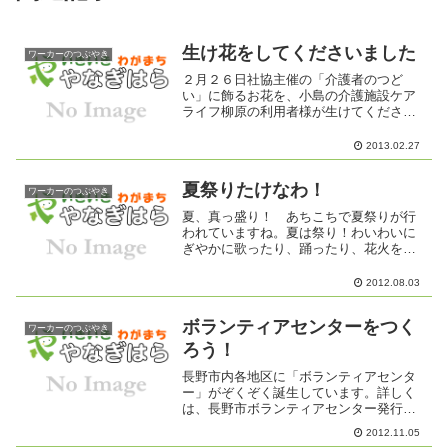
生け花をしてくださいました
ワーカーのつぶやき
２月２６日社協主催の「介護者のつど
い」に飾るお花を、小島の介護施設ケア
ライフ柳原の利用者様が生けてください
ました。華道の師範をされていたとのこ
とで、むずかしい花材でしたが、見事に
2013.02.27
ステキにアレンジしてくださいまし
た。 ...
夏祭りたけなわ！
ワーカーのつぶやき
夏、真っ盛り！ あちこちで夏祭りが行
われていますね。夏は祭り！わいわいに
ぎやかに歌ったり、踊ったり、花火をし
たり 灼熱の夏を満喫しよう！暑さを吹
っ飛ばせ！ 先日訪問したケアライフ柳
2012.08.03
原さんでも、8月5日 16：30から、恒例
の夏祭りをやるそう...
ボランティアセンターをつく
ワーカーのつぶやき
ろう！
長野市内各地区に「ボランティアセンタ
ー」がぞくぞく誕生しています。詳しく
は、長野市ボランティアセンター発行の
「ボランティアかわらばん」11月号が事
2012.11.05
務局にありますのでご覧ください。柳原