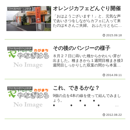
地区にはこんな相談が寄せられていま
す。・福祉施設よりボラン...
オレンジカフェどんぐり開催
ワーカーのつぶやき
「おはようございます！」と、元気な声
であいさつをしながらカフェに入って来
たのはＫさんご夫婦。 おふたりともにこ
にこしながら、スタッフに話しかけてく
れます。朝から雨の中、みなさんつぎつ
2015.09.18
ぎと「オレンジカフェどんぐり」に入っ
て来ました。今日は、初...
その後のパンジーの様子
ワーカーのつぶやき
８月２７日に蒔いた種からかわいい芽が
出ました。種まきから１週間目種まき後3
週間目しっかりした双葉の間から本葉が
顔を出し始めました。生命の神秘さを感
じます。
2014.09.11
これ、できるかな？
ワーカーのつぶやき
9個の点を4本の線を使って結んでみまし
ょう。 ● ●
● ● ● ●
● ● ●できましたか？なかな
かむずかしいですよね。ちょっと発想を
2012.08.22
逆転させてみてください。枠にとらわれ
ないように。 はみ出しても...