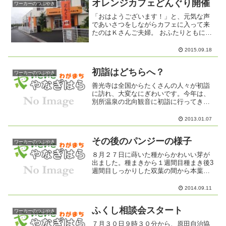
オレンジカフェどんぐり開催
ワーカーのつぶやき
「おはようございます！」と、元気な声
であいさつをしながらカフェに入って来
たのはＫさんご夫婦。 おふたりともにこ
にこしながら、スタッフに話しかけてく
れます。朝から雨の中、みなさんつぎつ
2015.09.18
ぎと「オレンジカフェどんぐり」に入っ
て来ました。今日は、初...
初詣はどちらへ？
ワーカーのつぶやき
善光寺は全国からたくさんの人々が初詣
に訪れ、大変なにぎわいです。今年は、
別所温泉の北向観音に初詣に行ってきま
した。こちらも大変なにぎわいで、参拝
のあと、あの人混みの中家族が迷子にな
2013.01.07
ってしまいました。その後無事見つかり
ましたが...今年は雪も...
その後のパンジーの様子
ワーカーのつぶやき
８月２７日に蒔いた種からかわいい芽が
出ました。種まきから１週間目種まき後3
週間目しっかりした双葉の間から本葉が
顔を出し始めました。生命の神秘さを感
じます。
2014.09.11
ふくし相談会スタート
ワーカーのつぶやき
７月３０日９時３０分から、原田自治協