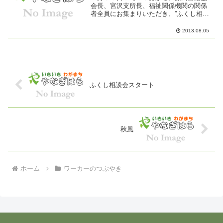
会長、宮沢支所長、福祉関係機関の関係
者全員にお集まりいただき、”ふくし相談
会”の開設セレモニーを行い、いよいよ”ふ
くし相談会”がスタートした。ワクワクド
2013.08.05
キドキする瞬間であった。初日は相談者
が一人、開始と同...
ふくし相談会スタート
秋風
ホーム
ワーカーのつぶやき