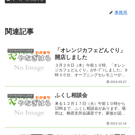
事務局
関連記事
「オレンジカフェどんぐり」
ワーカーのつぶやき
開店しました
３月２６日（木）午前１０時、「オレン
ジカフェどんぐり」がｵｰﾌﾟﾝしました。９
時３０分、オープニングセレモニーが始
まりました。住自協朝日会長のあいさつ
2015.03.27
に続き、地域包括支援センター富竹の
里 二木所長様からごあいさつをいただ
きました。そして、「...
ふくし相談会
ワーカーのつぶやき
来る１２月１７日（火）午前１０時から
12時まで、ふくし相談会があります。場
所は、柳原支所会議室です。家族が認知
症かもしれない......いつもと違う行動、
言動に不安に思うことがありましたら 遠
2013.12.14
慮なくご相談ください。介護をもっと楽
にできる方法...