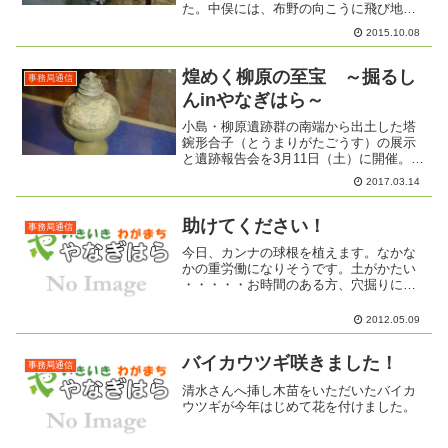
た。中俣には、布野の向こうに飛び地が
ある。布野神社のすぐわきを南八幡川が
2015.10.08
流れていた。小学校の時、首なし地蔵と
かを歩いて回った。今の付属小近くに池
があって子どもの頃ザリガニ...
煌めく柳原の至宝 ～掘るし
事務局通信
んinやなぎはら～
小島・柳原遺跡群の南端から出土した塔
鋺形合子（とうまりがたごうす）の展示
と遺跡報告会を3月11日（土）に開催。大
変貴重な塔鋺形合子を観ることができ
2017.03.14
た。合子がなぜ柳原から出土したのか？
とてもロマンを掻き立てられる。大溝や
中俣城・長命寺との関係...
助けてください！
事務局通信
今日、カンナの球根を植えます。なかな
かの重労働になりそうです。土がかたい
・・・・・お時間のある方、穴掘りに来
てくれませんか？
2012.05.09
バイカウツギ咲きました！
事務局通信
清水さんへ挿し木苗をいただいたバイカ
ウツギが今年はじめて花を付けました。