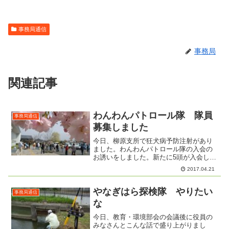
事務局通信
事務局
関連記事
わんわんパトロール隊 隊員
事務局通信
募集しました
今日、柳原支所で狂犬病予防注射があり
ました。わんわんパトロール隊の入会の
お誘いをしました。新たに5頭が入会して
くれました。散歩しながらのゆるやかな
2017.04.21
活動です。いつもとちがうことを発見し
たら教えてください。
やなぎはら探検隊 やりたい
事務局通信
な
今日、教育・環境部会の会議後に役員の
みなさんとこんな話で盛り上がりまし