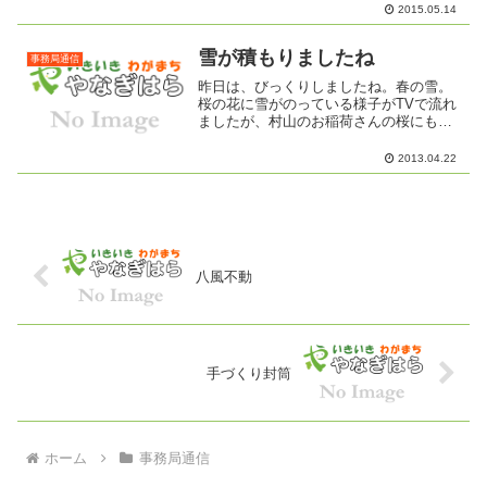
2015.05.14
雪が積もりましたね
事務局通信
昨日は、びっくりしましたね。春の雪。
桜の花に雪がのっている様子がTVで流れ
ましたが、村山のお稲荷さんの桜にも雪
が積もっていたそうです。長野マラソン
の参加者のみなさんもさぞや寒かったこ
2013.04.22
とでしょう。飯縄山にもまた雪
が・・・・・・
八風不動
手づくり封筒
ホーム
事務局通信