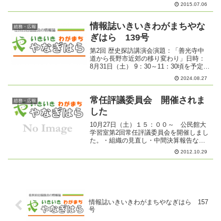
野市東部保健センターの保健師町田和代
2015.07.06
さんから「依存症は病気である。治癒は
しないが回復はできる。...
情報誌いきいきわがまちやな
総務・広報
ぎはら 139号
第2回 歴史探訪講演会演題：「善光寺中
道から長野市近郊の移り変わり」日時：
8月31日（土） 9：30～11：30頃を予定会
場： 柳原交流センター学習室Ａ講師： 長
2024.08.27
野市ガイド協会副会長 馬場さん・小林正
雄さん定員： 20名程度どなたでもご参...
常任評議委員会 開催されま
総務・広報
した
10月27日（土）１５：００～ 公民館大
学習室第2回常任評議委員会を開催しまし
た。・組織の見直し・中間決算報告など
活発に協議がされました。
2012.10.29
情報誌いきいきわがまちやなぎはら 157
号