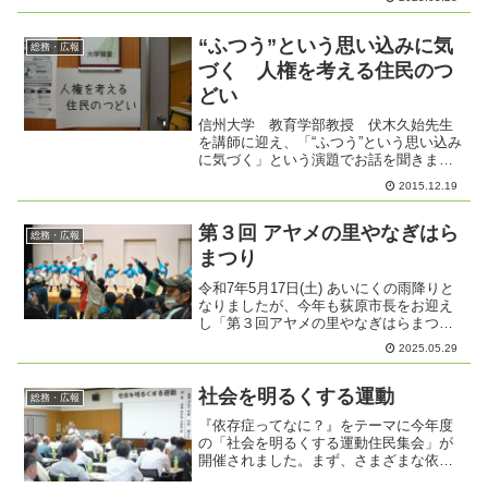
【研修会の内容】清泉女学院短期大学教
授 山﨑浩様 をお迎えして「みんなで声を
出して歌うことで健...
“ふつう”という思い込みに気
総務・広報
づく 人権を考える住民のつ
どい
信州大学 教育学部教授 伏木久始先生
を講師に迎え、「“ふつう”という思い込み
に気づく」という演題でお話を聞きまし
た。53名の方が参加しました。先生のお
2015.12.19
話は、とても示唆に富む内容でした。講
演後の役員の反省会で、「もっとたくさ
んの人に聞いてほし...
第３回 アヤメの里やなぎはら
総務・広報
まつり
令和7年5月17日(土) あいにくの雨降りと
なりましたが、今年も荻原市長をお迎え
し「第３回アヤメの里やなぎはらまつ
り」を開催しました。雨天にもかかわら
2025.05.29
ず大勢の方が来場され参加人数は一般参
加者 290名、スタッフ 123名で合計413名
の参加...
社会を明るくする運動
総務・広報
『依存症ってなに？』をテーマに今年度
の「社会を明るくする運動住民集会」が
開催されました。まず、さまざまな依存
症について説明しているDVDを観て、長