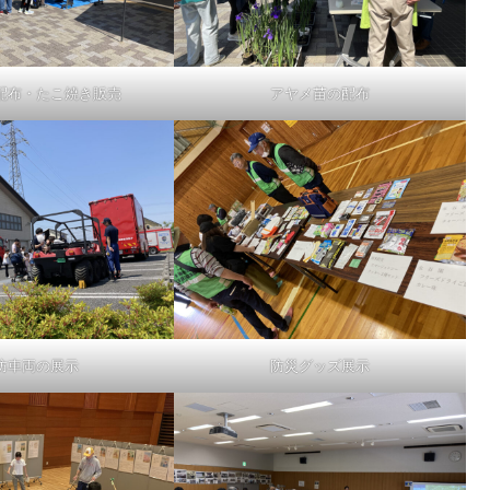
配布・たこ焼き販売
アヤメ苗の配布
防車両の展示
防災グッズ展示