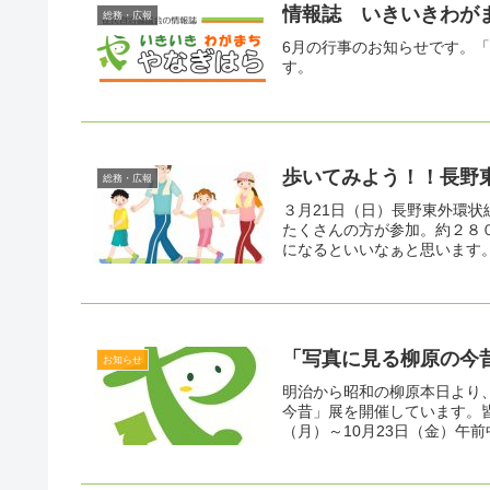
情報誌 いきいきわがま
総務・広報
6月の行事のお知らせです。
す。
歩いてみよう！！長野
総務・広報
３月21日（日）長野東外環
たくさんの方が参加。約２８
になるといいなぁと思います。
「写真に見る柳原の今
お知らせ
明治から昭和の柳原本日より
今昔」展を開催しています。皆
（月）～10月23日（金）午