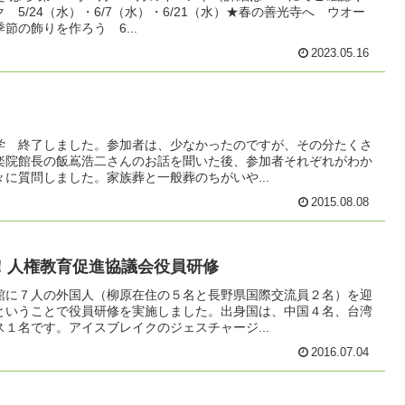
5/24（水）・6/7（水）・6/21（水）★春の善光寺へ ウオー
節の飾りを作ろう 6...
2023.05.16
学 終了しました。参加者は、少なかったのですが、その分たくさ
楽院館長の飯嶌浩二さんのお話を聞いた後、参加者それぞれがわか
に質問しました。家族葬と一般葬のちがいや...
2015.08.08
！人権教育促進協議会役員研修
館に７人の外国人（柳原在住の５名と長野県国際交流員２名）を迎
ということで役員研修を実施しました。出身国は、中国４名、台湾
１名です。アイスブレイクのジェスチャージ...
2016.07.04