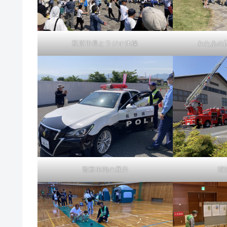
荻原市長とラジオ体操
わたあめ
警察車両の展示
消