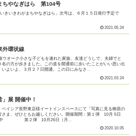
ちやなぎはら 第104号
「いきいきわがまちやなぎはら」次号は、６月１５日発行予定で
2021.05.24
東外環状線
状線ウオーク小さな子どもを連れた家族、友達どうしで、夫婦でと
０名の方が歩きました。この道を開通前に歩いたことがいい思い出
いよいよ、３月２７日開通。この日にみなさ...
2021.03.24
昔」展 開催中！
、ベイシア長野東店様イートインスペースにて「写真に見る柳原の
さま、ぜひともお越しください。開催期間：第１弾 10月 5日
前中 第２弾 10月26日（月...
2020.10.05