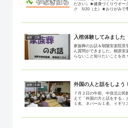
ださい）★健康づくりウオーク 
ク 5/20（土）★おりがみで季
入棺体験してみました
総務・広報
家族葬のお話＆朝陽安楽院見
ん質問ができました。桐原安
らないこと知りたいことを次々
外国の人と話をしよう
総務・広報
７月２日の午前、中俣北公民
えて「外国の方と話をする」
１名、ネパール１名、イギリス