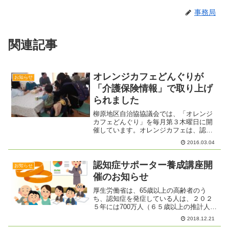
事務局
関連記事
オレンジカフェどんぐりが
お知らせ
「介護保険情報」で取り上げ
られました
柳原地区自治協協議会では、「オレンジ
カフェどんぐり」を毎月第３木曜日に開
催しています。オレンジカフェは、認知
症の方やその家族の方の支援と居場所づ
2016.03.04
くりを目的とするものですが、柳原の
「オレンジカフェどんぐり」は、対象者
をさらにひろげたカフェとし...
認知症サポーター養成講座開
お知らせ
催のお知らせ
厚生労働省は、65歳以上の高齢者のう
ち、認知症を発症している人は、２０２
５年には700万人（６５歳以上の推計人口
3,658万人）を超えるという推計を発表し
2018.12.21
ています。柳原地区では、毎年「認知症