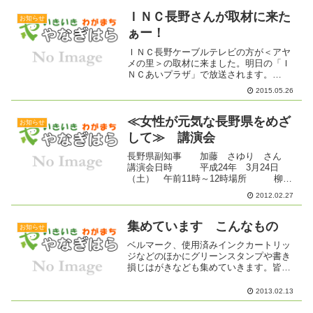
サポーター養成講座」を開催していま
す。１１月には、...
ＩＮＣ長野さんが取材に来た
お知らせ
ぁー！
ＩＮＣ長野ケーブルテレビの方が＜アヤ
メの里＞の取材に来ました。明日の「Ｉ
ＮＣあいプラザ」で放送されます。
11ch18：00 19：00 20：00 21：00
2015.05.26
22：00アヤメの花は、先週が見ごろでし
た。これから、花が終わって植え替えの
時期...
≪女性が元気な長野県をめざ
お知らせ
して≫ 講演会
長野県副知事 加藤 さゆり さん
講演会日時 平成24年 3月24日
（土） 午前11時～12時場所 柳原
総合市民センター 大学習室主催
2012.02.27
柳原婦人会長野県副知事加藤さゆりさん
を講師にむかえて講演会を行います。会
員との友愛・協力そ...
集めています こんなもの
お知らせ
ベルマーク、使用済みインクカートリッ
ジなどのほかにグリーンスタンプや書き
損じはがきなども集めていきます。皆さ
んの善意が集まって何か小さなことから
始めたいなぁと思います。ベルマークと
2013.02.13
使用済みインクカートリッジは、ベルマ
ークにして学校に届けてい...