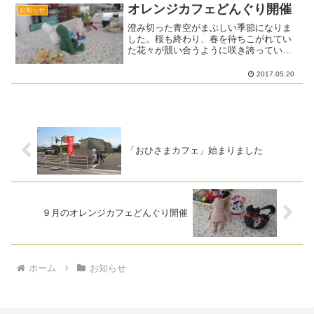
オレンジカフェどんぐり開催
お知らせ
澄み切った青空がまぶしい季節になりま
した。桜も終わり、春を待ちこがれてい
た花々が競い合うように咲き誇っていま
す。5月18日 木曜日のオレンジカフェど
んぐりのテーブルの上にも、色とりどり
2017.05.20
のお花が飾られました。早速、「ねえ、
この花何ていうの？」...
「おひさまカフェ」始まりました
９月のオレンジカフェどんぐり開催
ホーム
お知らせ