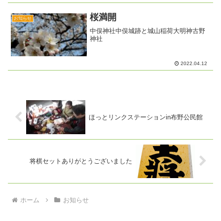
にざっと２００株近くを植えることがで
きました。今後、駅周辺、...
桜満開
お知らせ
中俣神社中俣城跡と城山稲荷大明神古野
神社
2022.04.12
ほっとリンクステーションin布野公民館
将棋セットありがとうございました
ホーム
お知らせ