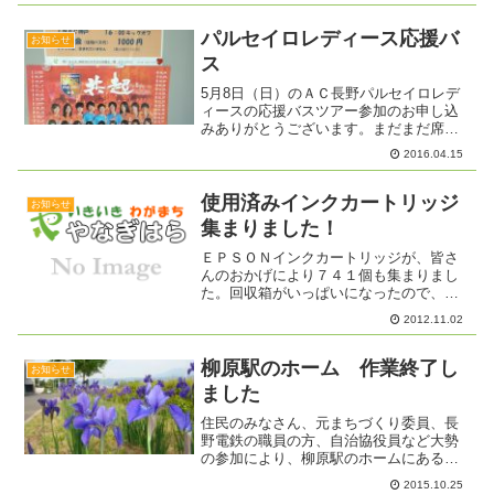
蛍（へいけほたる）を観察してみましょ
う ...
パルセイロレディース応援バ
お知らせ
ス
5月8日（日）のＡＣ長野パルセイロレデ
ィースの応援バスツアー参加のお申し込
みありがとうございます。まだまだ席は
空いております。本日の長野市民新聞で
2016.04.15
も募集のお知らせが載っています。はじ
めての方大歓迎です！もちろん、いつも
観戦している方も、みん...
使用済みインクカートリッジ
お知らせ
集まりました！
ＥＰＳＯＮインクカートリッジが、皆さ
んのおかげにより７４１個も集まりまし
た。回収箱がいっぱいになったので、本
日取りに来てもらいました。ご協力あり
2012.11.02
がとうございました。
柳原駅のホーム 作業終了し
お知らせ
ました
住民のみなさん、元まちづくり委員、長
野電鉄の職員の方、自治協役員など大勢
の参加により、柳原駅のホームにある花
壇にアヤメの苗を植えることができまし
2015.10.25
た。１００株の予定でしたが、花壇全体