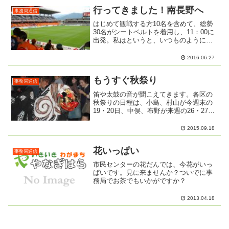
として相談会を企画してみました。３月
３日は第１木曜日です。桃の...
行ってきました！南長野へ
事務局通信
はじめて観戦する方10名を含めて、総勢
30名がシートベルトを着用し、11：00に
出発。私はというと、いつものようにバ
ス代を数え、領収書をチェック。そし
て、チケット購入希望者からお預かりし
2016.06.27
たお金を確認する。そんなことしている
うちに、古戦場のあ...
もうすぐ秋祭り
事務局通信
笛や太鼓の音が聞こえてきます。各区の
秋祭りの日程は、小島、村山が今週末の
19・20日、中俣、布野が来週の26・27
日。子どもたちだけでなく、大人もワク
ワクしますね。布野の花火も楽しみで
2015.09.18
す。神楽・獅子舞は、神社によってちが
うそうです。できれば...
花いっぱい
事務局通信
市民センターの花だんでは、今花がいっ
ぱいです。見に来ませんか？ついでに事
務局でお茶でもいかがですか？
2013.04.18