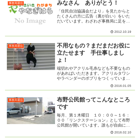
みなさん ありがとう！
事務局通信
「住民自治協議会だより」を見たからと
たくさんの方に広告（裏が白い）をいた
だいています。わざわざ事務局に足を運
んでくださったことに感謝します。ほん
とうにうれしく思います。封筒作り （も
2012.10.19
のづくりボランティア）しませんか？今
月は、１０月２９日（月...
不用なもの？まだまだお役に
事務局通信
立たせます 手仕事しまし
ょ！
端切れやアクリル毛糸なども不要なもの
があればいただきます。アクリルタワシ
やラベンダーのポプリをつくっていま
す。今年は、ネコクリップをつくろうと
2016.01.05
しています。お手玉もいいかな。水引で
作ったかわいい草鞋を見せてもらい、
「作ってみたい」という声が上...
布野公民館ってこんなところ
事務局通信
です
毎月、第１木曜日 １０：００～１６：
００「リンクステーション」として布野
公民館が開いています。誰もが自由に来
て、自由に過ごせる場。２月４日は、
2016.02.10
「終活」シュウカツについての取り組み