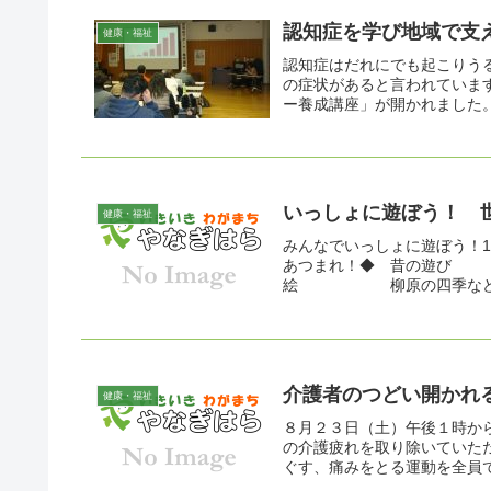
認知症を学び地域で支
健康・福祉
認知症はだれにでも起こりう
の症状があると言われていま
ー養成講座」が開かれました。
いっしょに遊ぼう！ 
健康・福祉
みんなでいっしょに遊ぼう！1
あつまれ！◆ 昔の遊び 
絵 柳原の四季などを大き
介護者のつどい開かれ
健康・福祉
８月２３日（土）午後１時か
の介護疲れを取り除いていた
ぐす、痛みをとる運動を全員で