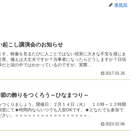
事務局
い起こし講演会のお知らせ
ます。映像を見るたびに人ごとではない現実に大きな不安を感じま
災害。備えは大丈夫ですか？当事者になったらどうしますか？日頃
だと頭の中ではわかっているのですが、実際...
2017.01.26
季節の飾りをつくろう～ひなまつり～
をつくりましょう。開催日：２月１４日（火） １０時～１２時開
和室にて★時間内ならいつでも入室OKです。★どなたでも参加で
さい。＝＝＝＝＝＝＝＝＝＝＝＝＝＝＝＝＝...
2023.02.06