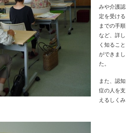
みや介護認
定を受ける
までの手順
など、詳し
く知ること
ができまし
た。
また、認知
症の人を支
えるしくみ