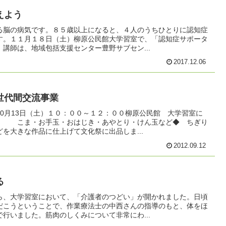
えよう
る脳の病気です。８５歳以上になると、４人のうちひとりに認知症
す。１１月１８日（土）柳原公民館大学習室で、「認知症サポータ
講師は、地域包括支援センター豊野サブセン...
2017.12.06
世代間交流事業
0月13日（土）１０：００～１２：００柳原公民館 大学習室に
こま・お手玉・おはじき・あやとり・けん玉など◆ ちぎり
な作品に仕上げて文化祭に出品しま...
2012.09.12
る
ら、大学習室において、「介護者のつどい」が開かれました。日頃
だこうということで、作業療法士の中西さんの指導のもと、体をほ
行いました。筋肉のしくみについて非常にわ...