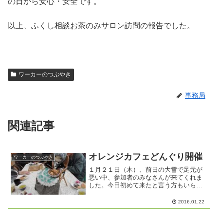
の日から安心・安全です。
以上、ふくし相談お茶のみサロン訪問の報告でした。
ワーカーのつぶやき
事務局
関連記事
オレンジカフェどんぐり開催
ワーカーのつぶやき
１月２１日（木）、前日の大雪で足元が
悪い中、参加者のみなさんが来てくれま
した。今日初めて来たと言う方もいらっ
しゃり、いつものようににぎやかにカフ
ェが始まりました。認知症のKさん、初め
2016.01.22
てカフェにきた頃は無表情でしたが、最
近は表情がとても豊かに...