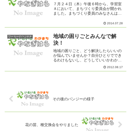
７月２４日（木）午後６時から、学習室
Ａにおいて、まちづくり委員会が開かれ
ました。まちづくり委員のみなさんは、
仕事が終わってからかけつける人、家族
の夕食を作ってからかけつける人、それ
2014.07.28
ぞれ多忙な合間をぬって会議に出席して
くれます。月２回の会議は...
地域の困りごとみんなで解
ワーカーのつぶやき
決！
地域の困りごと、どう解決したらいいの
か悩んでいませんか？自分ひとりででき
るわけもないし、どうしていいかわから
ないし・・・・・。だとしたら！ その
2012.08.17
困りごとを解決するため、みんなで支え
あう仕組みづくりを考えてみませんか？
◆支え合う仕組みをつくる...
その後のパンジーの様子
花の苗、種交換会をやりました