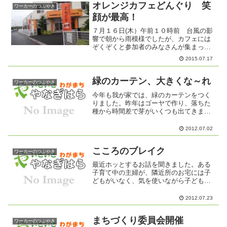
オレンジカフェどんぐり 笑
ワーカーのつぶやき
顔が最高！
７月１６日(木）午前１０時前 台風の影
響で朝から雨模様でしたが、カフェには
ぞくぞくと参加者のみなさんが集まって
きました。この日は、小さなこどもから
2015.07.17
お年寄りまで集いとてもにぎやかなカフ
ェになりました。そして笑顔は最高！
緑のカーテン、大きくな～れ
ワーカーのつぶやき
今年も我が家では、緑のカーテンをつく
りました。昨年はゴーヤで作り、落ちた
種から時間差で芽がいくつも出てきまし
た。それとアサガオを混植しました。今
朝、アサガオが小さなかわいい花をふた
2012.07.02
つ咲かせました。昨年は、りっぱな緑の
カーテンになり、かなり涼...
こころのブレイク
ワーカーのつぶやき
最近ホッとするお話を聞きました。ある
子育て中の主婦が、隣近所のお宅には子
どもがいなく、気を使いながら子どもを
育てていました。大きな声を出さないよ
う静かにするようにいつも子どもに言っ
2012.07.23
てきかせていたそうです。ある日郵便受
けに、名前のない封筒が届...
まちづくり委員会開催
ワーカーのつぶやき