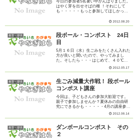
今日の参加者5名暑い中がんばりました。
はやく芽を出せそばの種 ！それにして
も・・・・・もっと参加してほしかった
なぁ
2012.08.20
段ボール・コンポスト 24日
教育・環境
目
5月１６日（水）生ごみをたくさん入れた
方が良いと聞いたので、やってみまし
た。そしたら・・・はじめて、４０℃に
なり、しっかり熱を感じられました。さ
2012.05.17
すがにたくさん入れると量は増していま
すが、分解が進みどこまで減るか楽しみ
です。
生ごみ減量大作戦！ 段ボール
教育・環境
コンポスト講座
今回は、子どもさんの参加大歓迎です。
親子で参加しませんか？夏休みの自由研
究にできるかも・・・・・4月の講座参加
者の方、自分の段ボールコンポストを持
2012.06.14
って参加しませんか？ 講師の方に、あ
れこれ質問する時間も予定しています。
今年の環境美化連合会の...
ダンボールコンポスト その
教育・環境
２