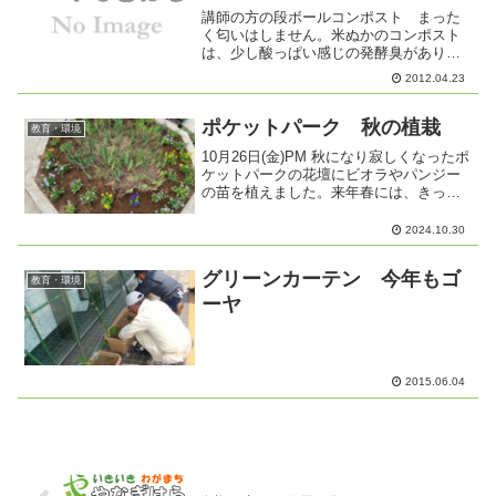
講師の方の段ボールコンポスト まった
く匂いはしません。米ぬかのコンポスト
は、少し酸っぱい感じの発酵臭がありま
す。
2012.04.23
ポケットパーク 秋の植栽
教育・環境
10月26日(金)PM 秋になり寂しくなったポ
ケットパークの花壇にビオラやパンジー
の苗を植えました。来年春には、きっと
綺麗に咲き誇ることでしょう。
2024.10.30
グリーンカーテン 今年もゴ
教育・環境
ーヤ
2015.06.04