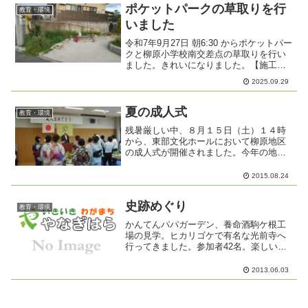
講座へ参加された子供たちは...
ポケットパークの草取りを行
教育・環境
いました
令和7年9月27日 朝6:30 からポケットパー
クと柳原小学校南交差点の草取りを行い
ました。きれいになりました。【施工前
の写真】【施工後の写真】
2025.09.29
夏の成人式
教育・環境
残暑厳しい中、８月１５日（土）１４時
から、東部文化ホールにおいて柳原地区
の成人式が開催されました。今年の地区
内の成人対象者数６０名中、当日の参加
者数は４３名となりましたが、今年は参
2015.08.24
加者の７割近くが女性で、色艶やかな浴
衣姿が目立ち、例年にもま...
史跡めぐり
教育・環境
かんてんパパガーデン、養命酒駒ケ根工
場の見学。ヒカリゴケで有名な光前寺へ
行ってきました。参加者42名。楽しい一
日になりました。
2013.06.03