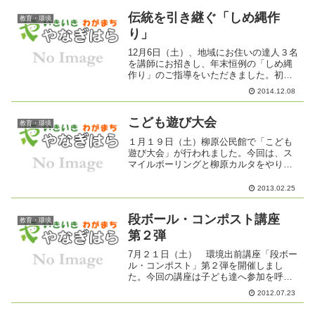
伝統を引き継ぐ「しめ縄作
教育・環境
り」
12月6日（土）、地域にお住いの達人３名
を講師にお招きし、年末恒例の「しめ縄
作り」のご指導をいただきました。初め
ての挑戦に最初は悪戦苦闘していた20名
2014.12.08
の参加者も、講師先生の親切丁寧なご指
導で、１時間後には立派なしめ縄を完成
させることができま...
こども遊び大会
教育・環境
１月１９日（土）柳原公民館で「こども
遊び大会」が行われました。今回は、ス
マイルボーリングと柳原カルタをやりま
した。スマイルボーリングとは、球をゲ
ートに通過させてピンを倒して競うゲー
2013.02.25
ムで、小さい子も楽しんでいました。 柳
原カルタは、真剣勝負！...
段ボール・コンポスト講座
教育・環境
第２弾
7月２１日（土） 環境出前講座「段ボー
ル・コンポスト」第２弾を開催しまし
た。今回の講座は子ども達へ参加を呼び
かけ、地区の少年野球チームである柳原
2012.07.23
フャイヤーズのみなさんに参加いただ
き、総勢３０名にもなりました。今回の