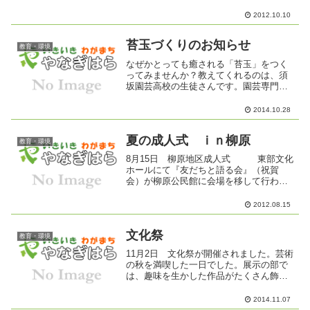
勝利今年初登場した新種目は「火事だ・
火を消せ」。地区を代表する60歳以上の2
2012.10.10
人と小学生3人が、水に見立てた玉入れよ
うの玉30個をバケ...
苔玉づくりのお知らせ
教育・環境
なぜかとっても癒される「苔玉」をつく
ってみませんか？教えてくれるのは、須
坂園芸高校の生徒さんです。園芸専門を
学ぶ生徒さんたちが、一生懸命教えてく
れます。日時 １１月１日（土）午前
2014.10.28
９時～１１時場所 柳原公民館 大学
習室費用 材料費 30...
夏の成人式 ｉｎ柳原
教育・環境
8月15日 柳原地区成人式 東部文化
ホールにて『友だちと語る会』（祝賀
会）が柳原公民館に会場を移して行われ
ました。
2012.08.15
文化祭
教育・環境
11月2日 文化祭が開催されました。芸術
の秋を満喫した一日でした。展示の部で
は、趣味を生かした作品がたくさん飾ら
れていて、私も仕事がひと段落したらぜ
ひ仲間に入れていただきたいと思いまし
2014.11.07
た。芸能部では、たくさんのグループの