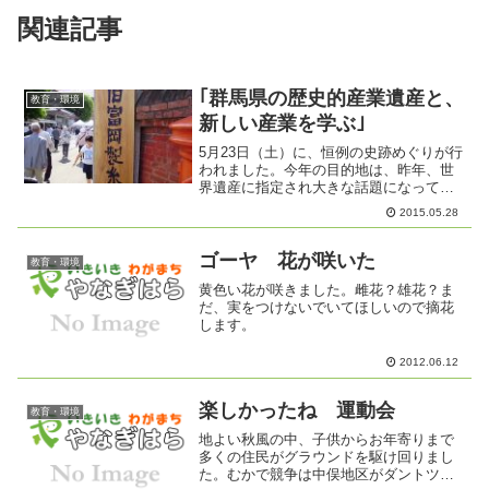
関連記事
｢群馬県の歴史的産業遺産と、
教育・環境
新しい産業を学ぶ｣
5月23日（土）に、恒例の史跡めぐりが行
われました。今年の目的地は、昨年、世
界遺産に指定され大きな話題になってい
る「富岡製糸場」とその周辺施設。総勢
2015.05.28
41名の皆さんにご参加をいただき、晴天
にも恵まれた中、楽しく様々な体験や見
学ができました。柳...
ゴーヤ 花が咲いた
教育・環境
黄色い花が咲きました。雌花？雄花？ま
だ、実をつけないでいてほしいので摘花
します。
2012.06.12
楽しかったね 運動会
教育・環境
地よい秋風の中、子供からお年寄りまで
多くの住民がグラウンドを駆け回りまし
た。むかで競争は中俣地区がダントツの