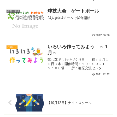
されます。どなたでも見学できます。
「長野県DMAT」参加で行...
球技大会 ゲートボール
教育・環境
24人参加4チームで試合開始
2012.06.26
いろいろ作ってみよう ～１
お知らせ
月～
落ち葉でしおりづくり日 程：１月１
２日（水）開催時間：１０：００～１
２：００場 所：柳原交流センター
和室にて★この時間内でしたらいつでも
2021.12.22
入室OKです★申込みなし ★どなたでも
参加できます。お出かけください。
【10月12日】ナイトスクール