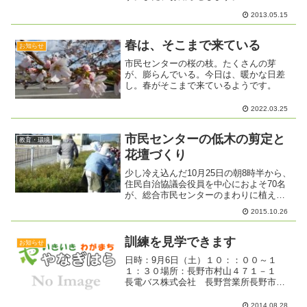
2013.05.15
春は、そこまで来ている
お知らせ
市民センターの桜の枝。たくさんの芽
が、膨らんでいる。今日は、暖かな日差
し。春がそこまで来ているようです。
2022.03.25
市民センターの低木の剪定と
教育・環境
花壇づくり
少し冷え込んだ10月25日の朝8時半から、
住民自治協議会役員を中心におよそ70名
が、総合市民センターのまわりに植えら
れている低木の剪定と球根の植え付けな
2015.10.26
どを行いました。冬を前にすっかりきれ
いになりました。おつかれさまでした。
訓練を見学できます
お知らせ
日時：9月6日（土）１０：：００～１
１：３０場所：長野市村山４７１－１
長電バス株式会社 長野営業所長野市消
防局主催の「集団救急事故対応訓練」が
村山の長電バス長野営業所を会場に実施
2014.08.28