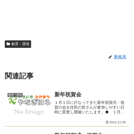
教育・環境
事務局
関連記事
新年祝賀会
教育・環境
１月１日に行なってきた新年祝賀式・祝
賀の会を住民の皆さんが参加しやすい日
時に変更し開催いたします。◆ １月６
日（日）１５：００～◆ 柳原公民館
大学習室◆ 会費1,000円（当日徴収しま
2012.12.28
す）※ しめきりは、本日12月28日です
が・・・・・ま...