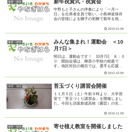
新年祝賀式・祝賀会
教育・環境
中野もと子さんの伴奏により「一月一
日」を出席者全員で歌い、小島神楽保存
会の皆様による獅子の初舞で新年を祝い
ました。祝賀の会では、各地区の皆様と
和やかに楽しく過ごしました。
2015.01.08
みんな集まれ！運動会 ＜10
教育・環境
月7日＞
明日は、運動会です！ 10月7日 ８：０
０ 開始会場は、柳原小学校の校庭で
す。地区対抗の種目では、選手も応援す
る人も毎年かなり盛り上がります。参加
2012.10.06
するのはもちろん 見ても楽しい運動
会。家族みんなで参加してください。競
技にでると参加賞もらえま...
苔玉づくり講習会開催
教育・環境
１１月５日（土）午前９時より、大学習
室で「苔玉づくり講習会」を開催しまし
た。今回も須坂創成高校（園芸）の生徒
さんに講師をお願いしました。２年生の
生徒さん１０名が、苔玉の作り方をてい
2016.11.09
ねいに教えてくれました。マンツーマン
で、しっかりていねいにそ...
寄せ植え教室を開催しました
教育・環境