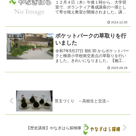
１２月４日（木）午後１時から、大学習
室で、ボランティア養成講座の一環とし
て寄せ植え教室が開催されました。講師
は、「花のまちころっぼくる」さんで
す。
2014.12.05
ポケットパークの草取りを行
教育・環境
いました
令和7年9月27日 朝6:30 からポケットパー
クと柳原小学校南交差点の草取りを行い
ました。きれいになりました。【施工前
の写真】【施工後の写真】
2025.09.29
苔玉づくり ～高校生と交流～
【歴史講座】やなぎはら探検隊