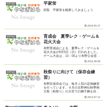
構成で行い...
平家蛍
布野地区
回覧 平家蛍を観察してみましょう
2015.05.27
育成会 夏季レク・ゲーム＆
布野地区
花火大会
布野育成会による、夏季レク・ゲーム＆
花火大会が8月5日（日）行われました。
ゲーム大会は、13：00より布野公会堂で
子どもたちが約40人と保護者のみなさん
2012.08.08
が参加して行われました。子どもたちが
中心になり、つりゲーム、空き缶タワ
ー、ターゲットゲー...
秋祭りに向けて（保存会練
布野地区
習）
布野区保存会では、毎月１回の定例練習
を行っています。９月の古野神社秋季例
大祭（秋祭り）の大宮での獅子舞を目指
し、若手が獅子の練習に励みます。布野
2012.07.12
区保存会では、秋祭りでの奉納獅子舞
（俗称：大宮）を目標に獅子舞から入り
ます。大宮での獅子舞を認め...