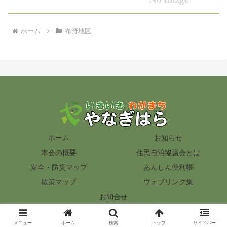
ホーム
布野地区
ホーム
お知らせ
本会の概要
住民自治協議会とは
安全・防災マップ
あんしん便利帳
散策マップ
ウェブリンク集
お問合せ
© 2012 いきいき わがまち『やなぎはら』.
メニュー
ホーム
検索
トップ
サイドバー