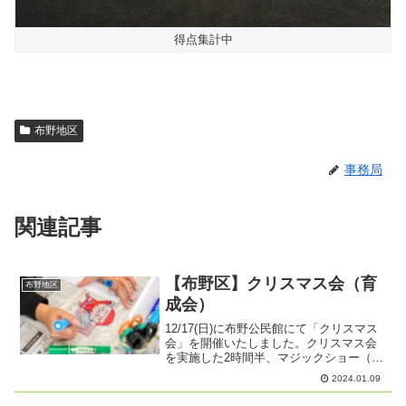
得点集計中
布野地区
事務局
関連記事
【布野区】クリスマス会（育
布野地区
成会）
12/17(日)に布野公民館にて「クリスマス
会」を開催いたしました。クリスマス会
を実施した2時間半、マジックショー（マ
ジシャン：やぎさん）、工作 びっくりコ
2024.01.09
ップ作成（長野市成人指導者の会）、バ
ンド演奏（演奏者：モンチャーズ）の3部