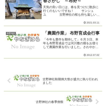
春さがし ～布野～
布野地区
天気の良い日には、春を見つけに散歩に
行くのもいいですね！ サンシュ
ユ 古野神社の桜も待ち遠しいで
す。
2021.03.11
「農園作業」 布野育成会行事
布野地区
「今年も豊作を期待して」６月３日、本
年も布野育成会では河川敷の畑をお借り
して農園作業を行いました。さわやかな
天気の下、おじいちゃん・おばあちゃん
の手を借りながらサツマイモの植え付け
2012.07.02
を、育成会の子ども達みんなで協力して
出来ました。昨年は、子ど...
古野神社秋期例大祭が盛大に執り行われ
ました
古野神社の春季例祭