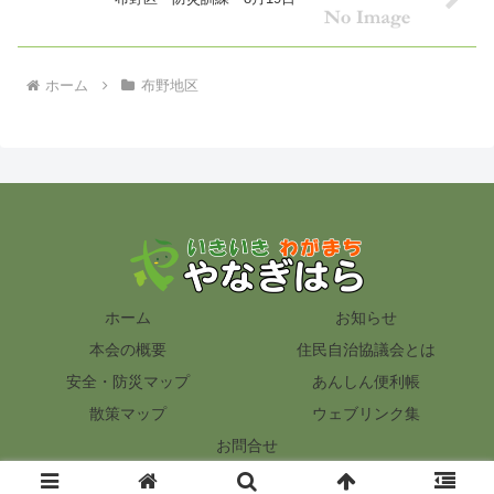
ホーム
布野地区
ホーム
お知らせ
本会の概要
住民自治協議会とは
安全・防災マップ
あんしん便利帳
散策マップ
ウェブリンク集
お問合せ
© 2012 いきいき わがまち『やなぎはら』.