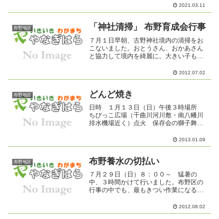
2021.03.11
「神社清掃」 布野育成会行事
布野地区
７月１日早朝、古野神社境内の清掃をお
こないました。おとうさん、おかあさん
と協力して境内を綺麗に。大きい子も小
さい子も率先して働きます。３０分程の
作業ですが、綺麗になりました。
2012.07.02
どんど焼き
布野地区
日時 １月１３日（日）午後３時場所
ちびっこ広場（千曲川河川敷・南八幡川
排水機場近く）点火 保存会の獅子舞奉
納後（午後３時半ごろ）しめ飾り等の回
収方法１３日（日）午前９時より、各戸
2013.01.09
へ育成会役員と子ども達が回収に伺いま
す。直接、会場へ持参して...
布野養水の切払い
布野地区
７月２９日（日）８：００～ 猛暑の
中、３時間かけて行いました。布野区の
行事の中でも、最もきつい作業になるか
と思います。毎年この時期に、第一 ～ 第
九隣組長を中心に進めます。きれいにな
2012.08.02
りました。暑い中、大変ご苦労様でし