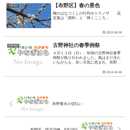
た。
【布野区】春の景色
布野地区
梅のはなつくしの行列ホトケノザ 花
言葉は「調和」と「輝くこころ」
2022.04.06
古野神社の春季例祭
布野地区
４月１３日（日）。恒例の古野神社春季
例祭が執り行われました。風はまだ冷た
いながらも、良い天気に恵まれ、布野地
区内の多くの役員の皆様にもご参加をい
ただき、本年度の地区の安全と、住民の
2014.04.28
皆様のご健勝にむけての祈願がなされま
した。神事においては保存...
布野養水の切払い
布野区 防災訓練 8月19日