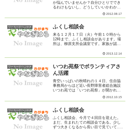
か悩んでいませんか？自分ひとりででき
るわけもないし、どうしていいかわから
ないし・・・・・。だとしたら！ その
2012.08.17
困りごとを解決するため、みんなで支え
あう仕組みづくりを考えてみませんか？
◆支え合う仕組みをつくる...
ふくし相談会
ワーカーのつぶやき
来る１２月１７日（火）午前１０時から
12時まで、ふくし相談会があります。場
所は、柳原支所会議室です。家族が認知
症かもしれない......いつもと違う行動、
言動に不安に思うことがありましたら 遠
2013.12.14
慮なくご相談ください。介護をもっと楽
にできる方法...
いつわ苑祭でボランティアさ
ワーカーのつぶやき
ん活躍
青空いっぱいの秋晴れの１４日、住自協
事務局からほど近い長野障害者総合施設
いつわ苑では「いつわ苑祭」が開かれて
いました。駐車場スペースでは、テント
2012.10.15
がいくつも並び、模擬店が苑祭を盛り上
げていました。採りたての新鮮な野菜が
安く売られていたり、やき...
ふくし相談会
ワーカーのつぶやき
ふくし相談会、今月で４回目を迎えた。
まだ、生まれたての相談会である。少し
ずつ大きくなるから長い目で見ていて....