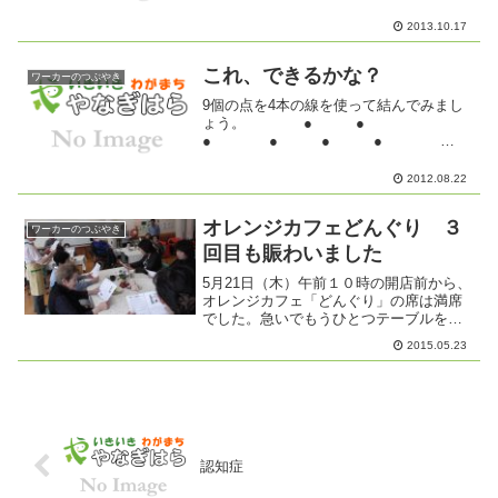
げた履きで、気楽に来れる場所にした
い......試行錯誤でやって形が成り立って
2013.10.17
いくのだ。それでいいのだ...
これ、できるかな？
ワーカーのつぶやき
9個の点を4本の線を使って結んでみまし
ょう。 ● ●
● ● ● ●
● ● ●できましたか？なかな
かむずかしいですよね。ちょっと発想を
2012.08.22
逆転させてみてください。枠にとらわれ
ないように。 はみ出しても...
オレンジカフェどんぐり ３
ワーカーのつぶやき
回目も賑わいました
5月21日（木）午前１０時の開店前から、
オレンジカフェ「どんぐり」の席は満席
でした。急いでもうひとつテーブルをこ
しらえました。みなさんにこにこしなが
2015.05.23
ら入ってきました。おなじみの顔が何人
もいます。早速、席についておしゃべり
が始まりました。「ど...
認知症