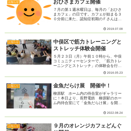
おひさまカフェ開催
お知らせ
７月の第１週水曜日は、毎月の「おひさ
まカフェ」の日です。カフェが始まる３
０分前に来た、認知症初期のＦさんは、
毎日散歩をしているそうです。この日
は、散歩を終えて家に帰ると、ご主人が
2019.07.08
「カフェに間に合うか？」と聞いてく
れ、ついでに車で送ってきてく...
中俣区で筋力トレーニングと
お知らせ
ストレッチ体験会開催
５月２３日（月）午前１０時から、中俣
コミュニティーセンターで、「筋力トレ
ーニングとストレッチ」の体験会を行い
ました。講師は、おなじみの介護保険
2016.05.23
課 作業療法士 中西則行さんです。は
じめに、筋肉のつけ方、ストレッチの正
しいやり方、なぜ筋肉をつけ...
金魚だらけ展 開催中！
お知らせ
柳原駅 ホーム内の待合室がギャラリー
に！本日より、長野電鉄 柳原駅のホー
ム内待合室にて「金魚だらけ展」を開催
しています。ぜひ、覗いてみてくださ
い。色とりどりの金魚が待合室を泳いで
2022.08.24
います。駅のホームの待合室です。電車
の中からも見えるでしょうか...
９月のオレンジカフェどんぐ
お知らせ