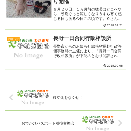
り開催
９月２０日、１ヵ月前の猛暑はどこへや
ら、朝晩ぐっと涼しくなりうすら寒く感
じる日もある今日この頃です。Ｏさんご
夫婦が手をとりあってカフェにいらっし
2018.09.21
ゃいました。奥様の手にはヒガンバナが
握られていて、「はい、これ飾って」と
言って差し出してくれまし...
長野一日合同行政相談所
お知らせ
長野市からのお知らせ総務省長野行政評
価事務所の主催により、「長野一日合同
行政相談所」が下記のとおり開設されま
す。これは、「行政相談週間」の主要行
事として、国の機関、長野県、長野市を
2015.09.08
はじめ、弁護士、公証人、司法書士など
といった法律の専門家が参...
孤立死をなくせ！
おでかけパスポート引換交換会