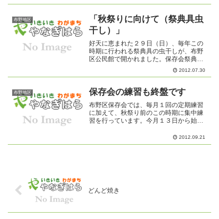
きそばなどの出店が境内を埋め尽くし、
沢山の子供達に楽しんでいただけたよう
でした。夕方から...
「秋祭りに向けて（祭典具虫
布野地区
干し）」
好天に恵まれた２９日（日）、毎年この
時期に行われる祭典具の虫干しが、布野
区公民館で開かれました。保存会祭典具
部長の支持の下、協議員や隣組長、保存
2012.07.30
会員が協力し合って、祭典具の虫干しと
点検を行いました。一通りの道具を確認
したところ、大きな故障箇...
保存会の練習も終盤です
布野地区
布野区保存会では、毎月１回の定期練習
に加えて、秋祭り前のこの時期に集中練
習を行っています。今月１３日から始ま
った集中練習も１９日で終わり、２０日
には、足揃えを行ってお祭り本番に備え
2012.09.21
ます。２２日の宵祭り、今年一番の獅子
を披露するお宮での舞いは...
どんど焼き