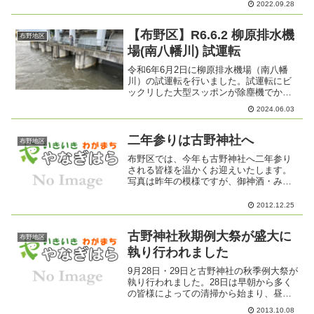
2022.09.28
【布野区】R6.6.2 柳原排水機
布野地区
場(南八幡川) 試運転
令和6年6月2日に柳原排水機場（南八幡
川）の試運転を行いました。試運転にビ
ックリした大型スッポンが除塵機でかき
上げたゴミと一緒に上がってきました。
2024.06.03
もう少し余生を楽しんでもらおうと川に
戻しました。
二年参りは古野神社へ
布野地区
布野区では、今年も古野神社へ二年参り
される皆様を温かくお迎えいたします。
写真は昨年の模様ですが、御神酒・みか
ん・福豆の配布や若衆会による甘酒の振
る舞いを行います。例年、寒い中を大勢
2012.12.25
の善男善女に参拝をして頂いております
が、本年もかなりの冷え込...
古野神社秋期例大祭が盛大に
布野地区
執り行われました
9月28日・29日と古野神社の秋季例大祭が
執り行われました。28日は早朝から多く
の皆様によっての清掃から始まり、昼か
らは若衆会によるおでん・イカ焼き・焼
2013.10.08