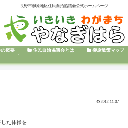
長野市柳原地区住民自治協議会公式ホームページ
会の概要
住民自治協議会とは
柳原散策マップ
2012.11.07
ジした体操を