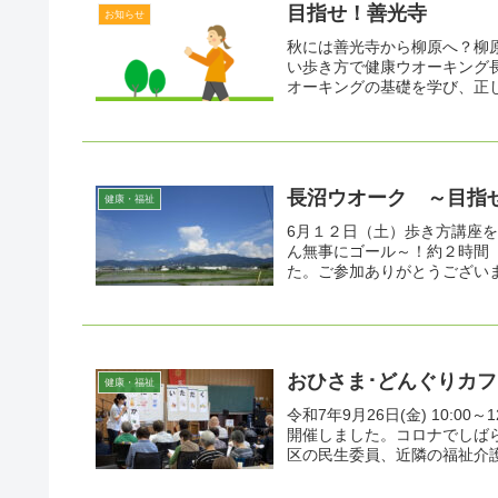
目指せ！善光寺
お知らせ
秋には善光寺から柳原へ？柳
い歩き方で健康ウオーキング
オーキングの基礎を学び、正し
長沼ウオーク ～目指
健康・福祉
6月１２日（土）歩き方講座を
ん無事にゴール～！約２時間
た。ご参加ありがとうござい
おひさま･どんぐりカフ
健康・福祉
令和7年9月26日(金) 10:0
開催しました。コロナでしば
区の民生委員、近隣の福祉介護