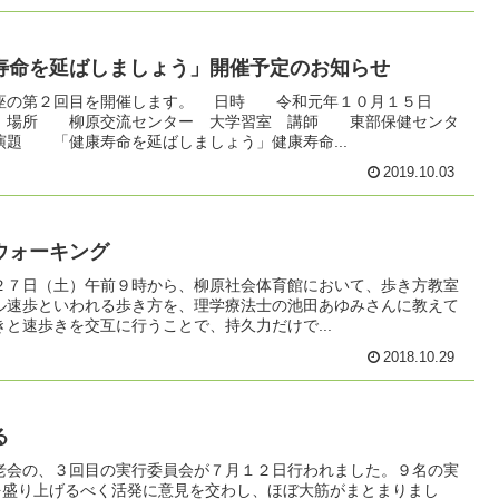
寿命を延ばしましょう」開催予定のお知らせ
座の第２回目を開催します。 日時 令和元年１０月１５日
分 場所 柳原交流センター 大学習室 講師 東部保健センタ
演題 「健康寿命を延ばしましょう」健康寿命...
2019.10.03
ウォーキング
２７日（土）午前９時から、柳原社会体育館において、歩き方教室
ル速歩といわれる歩き方を、理学療法士の池田あゆみさんに教えて
と速歩きを交互に行うことで、持久力だけで...
2018.10.29
る
老会の、３回目の実行委員会が７月１２日行われました。９名の実
”を盛り上げるべく活発に意見を交わし、ほぼ大筋がまとまりまし