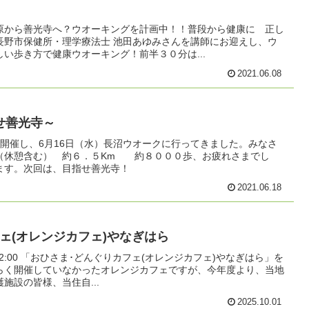
原から善光寺へ？ウオーキングを計画中！！普段から健康に 正し
長野市保健所・理学療法士 池田あゆみさんを講師にお迎えし、ウ
い歩き方で健康ウオーキング！前半３０分は...
2021.06.08
せ善光寺～
開催し、6月16日（水）長沼ウオークに行ってきました。みなさ
（休憩含む） 約６．５Km 約８０００歩、お疲れさまでし
ます。次回は、目指せ善光寺！
2021.06.18
ェ(オレンジカフェ)やなぎはら
0～12:00 「おひさま･どんぐりカフェ(オレンジカフェ)やなぎはら」を
らく開催していなかったオレンジカフェですが、今年度より、当地
施設の皆様、当住自...
2025.10.01