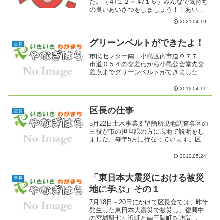
た。（４/１２～４/１６）みんなで気持ち
の良いあいさつをしましょう！！あいさ
つが交わされる事により犯罪の起こりに
2021.04.19
くい地域づくりにつながります。 あいさ
つ運動の標語を募集します応 募 先：
柳原地区住民自治協...
グリーンベルトができたよ！
区長
市民センター南 小島区内市道０７７
市道０５４の交差点から小島公会堂先交
差点までグリーンベルトができました
2012.04.11
区長の仕事
区長
5月22日土木事業要望箇所現地調査各区の
三役が市の担当課の方に現地で説明をし
ました。毎年5月に行なっています。区長
をはじめ区の役員は、住民と行政を結ぶ
大事な役目を持っています。
2012.05.24
「東日本大震災における被災
区長
地に学ぶ」その１
7月18日～20日にかけて区長会では、昨年
発生した東日本大震災で被災し、復興中
の宮城県七ヶ浜町と南三陸町を訪問し視