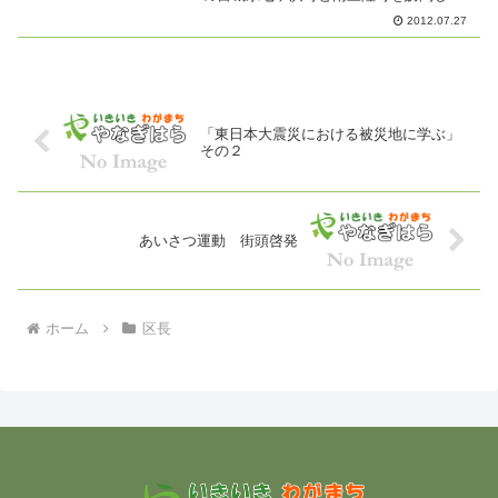
察研修してきました。七ヶ浜町社会福祉
2012.07.27
協議会に視察を依頼したところ、花渕浜
地区の自主防災会会長が快く承諾され、
同事務局長から被害...
「東日本大震災における被災地に学ぶ」
その２
あいさつ運動 街頭啓発
ホーム
区長