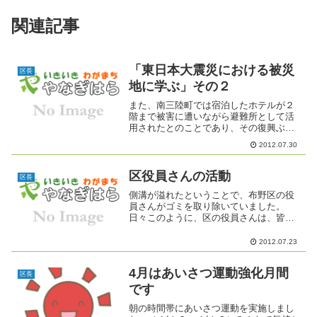
関連記事
「東日本大震災における被災
区長
地に学ぶ」その２
また、南三陸町では宿泊したホテルが２
階まで被害に遭いながら避難所として活
用されたとのことであり、その復興ぶり
には驚きました。翌日はそのホテルの支
2012.07.30
配人が、自ら私たちのバスに乗り込ん
で、町内の被災地を案内し状況を説明し
て頂きました。そして周囲は...
区役員さんの活動
区長
側溝が溢れたということで、布野区の役
員さんがゴミを取り除いていました。
日々このように、区の役員さんは、皆さ
んのために活動しています。先日の雨で
草などがたくさん流れてきたこともあり
2012.07.23
ますが・・・・・ビニール袋やペットボ
トル、お菓子の袋など生活ゴ...
4月はあいさつ運動強化月間
区長
です
朝の時間帯にあいさつ運動を実施しまし