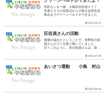
グリーンベルトができたよ！
区長
市民センター南 小島区内市道０７７
市道０５４の交差点から小島公会堂先交
差点までグリーンベルトができました
2012.04.11
区役員さんの活動
区長
側溝が溢れたということで、布野区の役
員さんがゴミを取り除いていました。
日々このように、区の役員さんは、皆さ
んのために活動しています。先日の雨で
草などがたくさん流れてきたこともあり
2012.07.23
ますが・・・・・ビニール袋やペットボ
トル、お菓子の袋など生活ゴ...
あいさつ運動 小島 村山
区長
2012.04.23