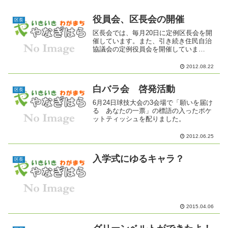
役員会、区長会の開催
区長
区長会では、毎月20日に定例区長会を開
催しています。また、引き続き住民自治
協議会の定例役員会を開催していま
す。 8月20日の定例役員会のひとこまで
す。
2012.08.22
白バラ会 啓発活動
区長
6月24日球技大会の3会場で「願いを届け
る あなたの一票」の標語の入ったポケ
ットティッシュを配りました。
2012.06.25
入学式にゆるキャラ？
区長
2015.04.06