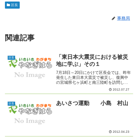
区長
事務局
関連記事
「東日本大震災における被災
区長
地に学ぶ」その１
7月18日～20日にかけて区長会では、昨年
発生した東日本大震災で被災し、復興中
の宮城県七ヶ浜町と南三陸町を訪問し視
察研修してきました。七ヶ浜町社会福祉
2012.07.27
協議会に視察を依頼したところ、花渕浜
地区の自主防災会会長が快く承諾され、
同事務局長から被害...
あいさつ運動 小島 村山
区長
2012.04.23