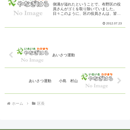
側溝が溢れたということで、布野区の役
員さんがゴミを取り除いていました。
日々このように、区の役員さんは、皆さ
んのために活動しています。先日の雨で
草などがたくさん流れてきたこともあり
2012.07.23
ますが・・・・・ビニール袋やペットボ
トル、お菓子の袋など生活ゴ...
あいさつ運動
あいさつ運動 小島 村山
ホーム
区長