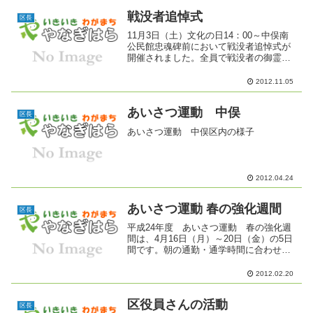
戦没者追悼式
区長
11月3日（土）文化の日14：00～中俣南
公民館忠魂碑前において戦没者追悼式が
開催されました。全員で戦没者の御霊に
黙とうを奉げ、関係者からは追悼のこと
ばを頂き、参列者全員で献花して無事に
2012.11.05
終了しました。
あいさつ運動 中俣
区長
あいさつ運動 中俣区内の様子
2012.04.24
あいさつ運動 春の強化週間
区長
平成24年度 あいさつ運動 春の強化週
間は、4月16日（月）～20日（金）の5日
間です。朝の通勤・通学時間に合わせて
各区のあいさつ通りを中心に柳原地区全
体で行います。気持ちのいいあいさつが
2012.02.20
聞かれることでしょう。
区役員さんの活動
区長