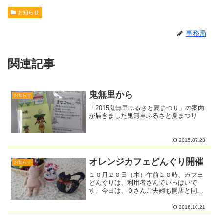
お知らせ
事務局
関連記事
鬼無里から
お知らせ
「2015鬼無里ふるさと夏まつり」の案内
が届きました鬼無里ふるさと夏まつり
2015.07.23
オレンジカフェどんぐり開催
お知らせ
１０月２０日（木）午前１０時、カフェ
どんぐりは、利用者さんでいっぱいで
す。今日は、Ｏさんご夫婦も開店と同時
に来られ笑顔で入って来ました。あっと
いう間にテーブルがいっぱいになりまし
2016.10.21
た。そろそろ歌の時間にしましょうか