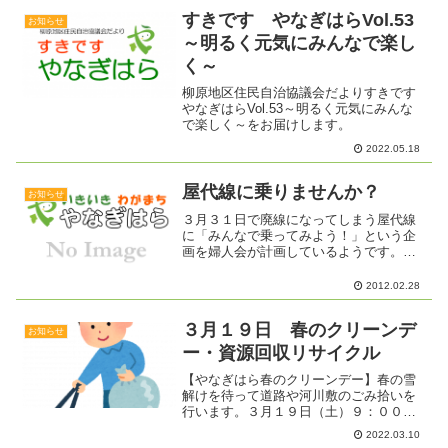
と、ボランティアのＳさん。今...
すきです やなぎはらVol.53
お知らせ
～明るく元気にみんなで楽し
く～
柳原地区住民自治協議会だよりすきです
やなぎはらVol.53～明るく元気にみんな
で楽しく～をお届けします。
2022.05.18
屋代線に乗りませんか？
お知らせ
３月３１日で廃線になってしまう屋代線
に「みんなで乗ってみよう！」という企
画を婦人会が計画しているようです。＜
日程＞３月７日（水） １０：２６ 柳
原駅発―須坂駅―屋代駅―長野駅（解
2012.02.28
散）一応、長野駅で解散となっています
が、一緒にランチをしてもか...
３月１９日 春のクリーンデ
お知らせ
ー・資源回収リサイクル
【やなぎはら春のクリーンデー】春の雪
解けを待って道路や河川敷のごみ拾いを
行います。３月１９日（土）９：００
～ （小雨決行）集合場所 柳原総合市
2022.03.10
民センター ・村山地区の方 村