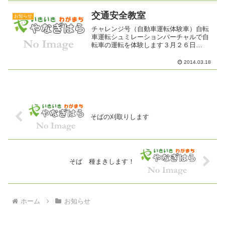
山橋北側堤防道路持 ち 物 軍手、火ば
さみ（ある方）、レジ...
交通安全教室
お知らせ
チャレンジ号（自動車運転体験車）自転
車運転シュミレーションバーチャルで自
転車の運転を体験します３月２６日
（水）１３：３０～１５：３０東部文化
ホール３月２６日自転車安全教室「高齢
2014.03.18
者交通安全モデル地区」として、いろい
ろな活動を行ってきましたが、...
そばの刈取りします
そば 種まきします！
ホーム
お知らせ