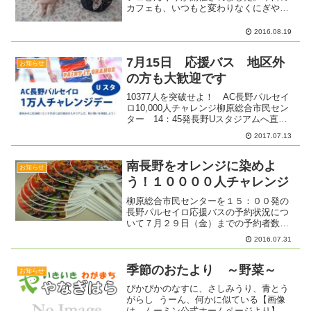
カフェも、いつもと変わりなくにぎやか
に始まりました。認知症のＯさん、せん
たくばさみで作ったクリップをふたつ、
2016.08.19
髪の毛にはさみ、「写真を撮ってちょう
だい」と言うので何枚か撮...
7月15日 応援バス 地区外
お知らせ
の方も大歓迎です
10377人を突破せよ！ AC長野パルセイ
ロ10,000人チャレンジ柳原総合市民セン
ター 14：45発長野Uスタジアムへ直行
バスで出かけませんか？須坂方面の方、
2017.07.13
豊野方面の方、朝陽・大豆島の方柳原総
合市民センターまで自家用車または電
車・バスで...
南長野をオレンジに染めよ
お知らせ
う！１００００人チャレンジ
柳原総合市民センターを１５：００発の
長野パルセイロ応援バスの予約状況につ
いて７月２９日（金）までの予約者数
は、４７名です。５９人乗りの大型バス
2016.07.31
を手配しているので補助席となりますが
１０席ほど空きがあります。予約なしで
お越しいただいた場合、満席...
季節のおたより ～野菜～
お知らせ
ぴかぴかのなすに、さしみうり、青とう
がらし うーん、何かに似ている【画像
は、ムーミン公式ホームページより】