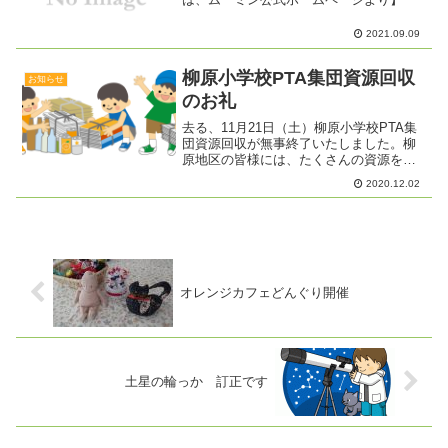
2021.09.09
柳原小学校PTA集団資源回収
お知らせ
のお礼
去る、11月21日（土）柳原小学校PTA集
団資源回収が無事終了いたしました。柳
原地区の皆様には、たくさんの資源を提
供していただきありがとうございまし
2020.12.02
た。 今年度は、コロナウィルス感染症
拡大防止に伴い、回収方法、回収品目の
変更、さらに当日回収...
オレンジカフェどんぐり開催
土星の輪っか 訂正です