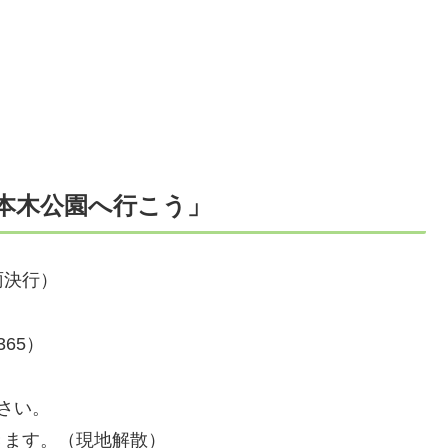
本木公園へ行こう」
雨決行）
65）
さい。
きます。（現地解散）