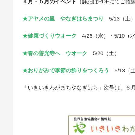
４月・５月のイベント
（詳細はPDFにてご確
★アヤメの里 やなぎはらまつり
5/13（土
★健康づくりウオーク
4/26（水）・5/10（
★春の善光寺へ ウオーク
5/20（土）
★おりがみで季節の飾りをつくろう
5/13（
「いきいきわがまちやなぎはら」次号は、６