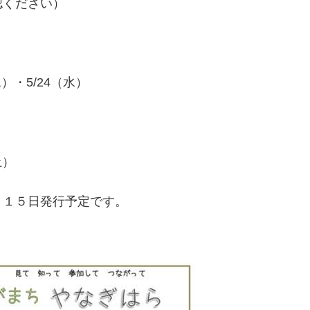
認ください）
）
水）・5/24（水）
土）
月１５日発行予定です。