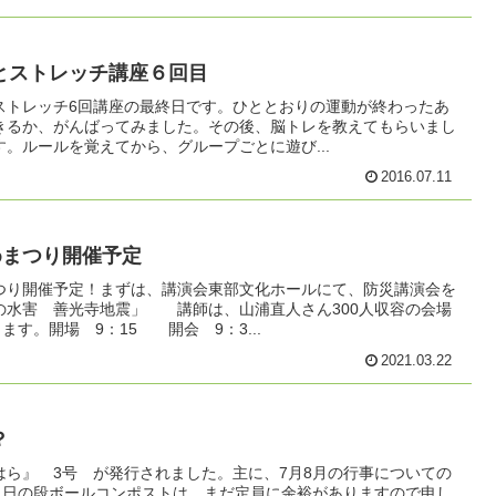
とストレッチ講座６回目
ストレッチ6回講座の最終日です。ひととおりの運動が終わったあ
きるか、がんばってみました。その後、脳トレを教えてもらいまし
。ルールを覚えてから、グループごとに遊び...
2016.07.11
めまつり開催予定
つり開催予定！まずは、講演会東部文化ホールにて、防災講演会を
の水害 善光寺地震」 講師は、山浦直人さん300人収容の会場
ます。開場 9：15 開会 9：3...
2021.03.22
？
はら』 3号 が発行されました。主に、7月8月の行事についての
21日の段ボールコンポストは、まだ定員に余裕がありますので申し