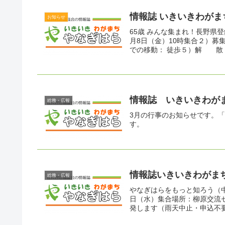
情報誌 いきいきわがま
お知らせ
65歳 みんな集まれ！長野県
月8日（金）10時集合２）募
での移動： 徒歩５）解 散：
情報誌 いきいきわがま
総務・広報
3月の行事のお知らせです。
す。
情報誌いきいきわがまち
総務・広報
やなぎはらをもっと知ろう（
日（水）集合場所：柳原交流
発します（雨天中止・申込不要