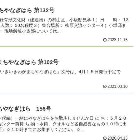
ちやなぎはら 第132号
登録有形文化財（建造物）の村山区、小坂邸見学１）日 時： 12
集人数： 30名程度３）集合場所： 柳原交流センター４）小坂邸ま
 現地解散小坂邸について代...
2023.11.13
ちやなぎはら 第102号
「いきいきわがまちやなぎはら」次号は、4月１５日発行予定で
2021.03.10
やなぎはら 156号
中俣編）一緒にやなぎはらをお散歩しませんか日 に ち：５月２０
センター前持 ち 物：水筒、タオルなど各自必要なもの１０時に出
）☆１０時までにお集まりください。☆...
2026.04.13