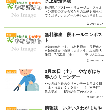
氷上滑走体験
お知らせ
長野県ボブスレー・リュージュ・スケル
トン連盟の方から私たちの活動を知らせ
てください。とメールをいただきまし
た。氷上滑走体験front back連盟のHPは
こちら長野県ボブスレー・リュージュ・
2014.10.17
スケルトン連盟
無料講座 段ボールコンポス
お知らせ
ト
参加は無料です。＜材料費は、長野市と
自治協議会で負担します＞生ごみ減量大
作戦 7月21日（土） 申し込みは
電話 ２１７－２３６５
2012.07.18
９：００～１７：００
3月20日（土） やなぎはら
お知らせ
春のクリーンデー
やなぎはら春のクリーンデー３月２０日
（土・祝日）９：００～ （小雨決行）
集合場所： 柳原総合市民センタ
ー 村山地区の方 村山橋北側
2021.03.15
堤防道路持 ち 物： 軍手、火ばさみ（あ
る方）、レジ袋など（可燃・不燃用） 毎
年行われている ...
情報誌 いきいきわがまちや
お知らせ