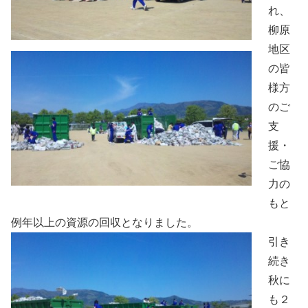
れ、
柳原
地区
の皆
様方
のご
支
援・
ご協
力の
もと
例年以上の資源の回収となりました。
引き
続き
秋に
も２