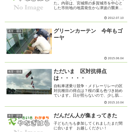
た。内容は、宮城県の多賀城市を中心と
した市街地の地震発生から津波の襲来、
そしてその後。日本各地から災害派遣さ
れた消防署員の活動の 様子な
2012.07.10
ど・・・・最後にたくさんの方のメッセ
ージに涙があふれました。ぜ...
グリーンカーテン 今年もゴ
教育・環境
ーヤ
2015.06.04
ただいま 区対抗得点
教育・環境
は・・・・・
自転車遅乗り競争・メドレーリレーの区
対抗種目の得点は？桜の葉も色づき始め
ています。日が照らないので、少し肌寒
い感じもします。
2015.10.04
だんだん人が集まってきた
教育・環境
子どもたちも参加してくれましたまだ間
に合います お越しください！