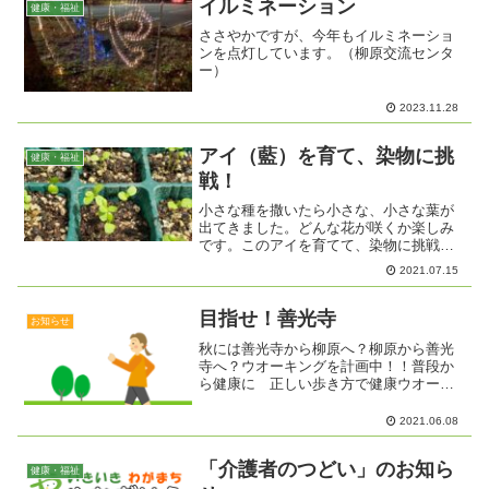
自...
イルミネーション
健康・福祉
ささやかですが、今年もイルミネーショ
ンを点灯しています。（柳原交流センタ
ー）
2023.11.28
アイ（藍）を育て、染物に挑
健康・福祉
戦！
小さな種を撒いたら小さな、小さな葉が
出てきました。どんな花が咲くか楽しみ
です。このアイを育てて、染物に挑戦し
てみませんか？興味のある方連絡くださ
2021.07.15
い！この藍の種は、徳島県城西高校から
送っていただきました。ありがとうござ
います。
目指せ！善光寺
お知らせ
秋には善光寺から柳原へ？柳原から善光
寺へ？ウオーキングを計画中！！普段か
ら健康に 正しい歩き方で健康ウオーキ
ング長野市保健所・理学療法士 池田あゆ
みさんを講師にお迎えし、ウオーキング
2021.06.08
の基礎を学び、正しい歩き方で健康ウオ
ーキング！前半３０分は...
「介護者のつどい」のお知ら
健康・福祉