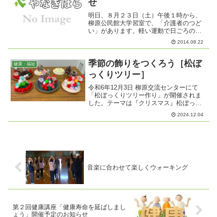
せ
明日、８月２３日（土）午後１時から、
柳原公民館大学習室で、「介護者のつど
い」があります。軽い運動で日ごろの介
護の疲れを取り除きましょう。介護予防
2014.08.22
担当、作業療法士の中西則行さんが指導
してくれます。疲れがとれたところで、
おいしいコーヒーとケーキ...
季節の飾りをつくろう［松ぼ
健康・福祉
っくりツリー］
令和6年12月3日 柳原交流センターにて
「松ぼっくりツリー作り」が開催されま
した。テーマは『クリスマス』松ぼっく
りに飾り付けをしてツリーを作りまし
2024.12.04
た。また、折り紙でサンタクロースを折
ったりデコレーションボールを使ってツ
リーを作ったり飾り付け...
音楽に合わせて楽しくウォーキング
第２回健康講座「健康寿命を延ばしまし
ょう」開催予定のお知らせ