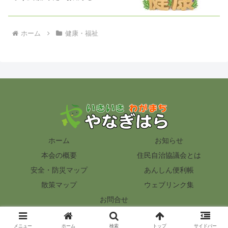
ホーム
健康・福祉
ホーム
お知らせ
本会の概要
住民自治協議会とは
安全・防災マップ
あんしん便利帳
散策マップ
ウェブリンク集
お問合せ
© 2012 いきいき わがまち『やなぎはら』.
メニュー
ホーム
検索
トップ
サイドバー