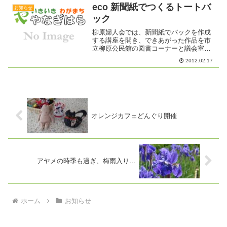
eco 新聞紙でつくるトートバ
お知らせ
ック
柳原婦人会では、新聞紙でバックを作成
する講座を開き、できあがった作品を市
立柳原公民館の図書コーナーと議会室前
に展示しています。なかなか素敵です。
2012.02.17
つくり方は、わりあいに簡単でけっこう
丈夫らしいです。婦人会では、教えてほ
しいなぁという人がいれば...
オレンジカフェどんぐり開催
アヤメの時季も過ぎ、梅雨入り…
ホーム
お知らせ