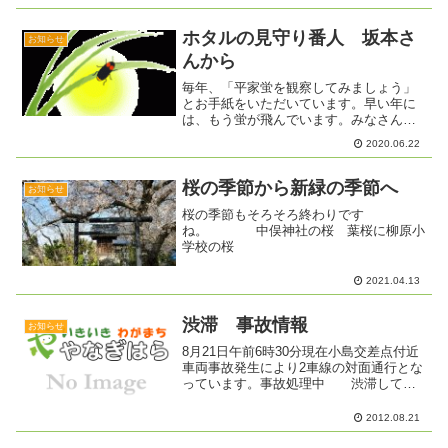
回収品目については、平成28年度資源回
収チラシをご覧ください。
ホタルの見守り番人 坂本さ
お知らせ
んから
毎年、「平家蛍を観察してみましょう」
とお手紙をいただいています。早い年に
は、もう蛍が飛んでいます。みなさんも
出かけてみてはいかがですか？観察の注
2020.06.22
意点や過去のホタルが見られた時期など
は下記をご覧ください。
桜の季節から新緑の季節へ
お知らせ
桜の季節もそろそろ終わりです
ね。 中俣神社の桜 葉桜に柳原小
学校の桜
2021.04.13
渋滞 事故情報
お知らせ
8月21日午前6時30分現在小島交差点付近
車両事故発生により2車線の対面通行とな
っています。事故処理中 渋滞してい
ます。
2012.08.21