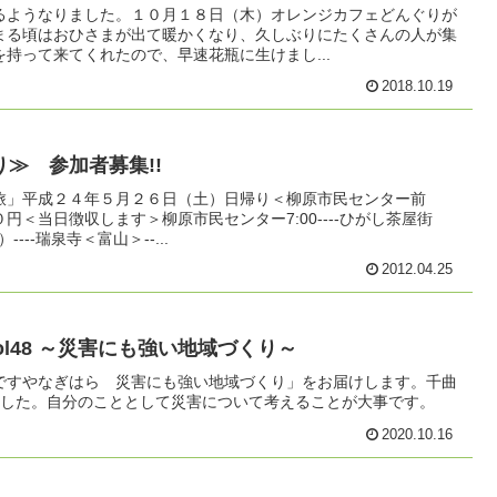
るようなりました。１０月１８日（木）オレンジカフェどんぐりが
まる頃はおひさまが出て暖かくなり、久しぶりにたくさんの人が集
持って来てくれたので、早速花瓶に生けまし...
2018.10.19
≫ 参加者募集!!
旅」平成２４年５月２６日（土）日帰り＜柳原市民センター前
０円＜当日徴収します＞柳原市民センター7:00----ひがし茶屋街
---瑞泉寺＜富山＞--...
2012.04.25
ol48 ～災害にも強い地域づくり～
ですやなぎはら 災害にも強い地域づくり」をお届けします。千曲
ました。自分のこととして災害について考えることが大事です。
2020.10.16