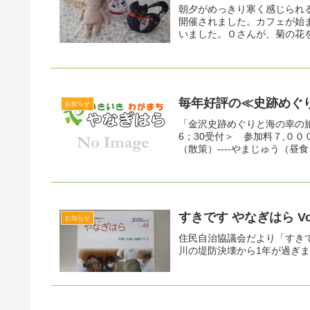
朝夕がめっきり寒く感じられ
開催されました。カフェが始
いました。Ｏさんが、菊の花を
毎年好評の≪史跡めぐり
お知らせ
「金沢史跡めぐりと海の幸の
6；30受付＞ 参加料７,００
（散策）----やまじゅう（昼食）-
すきです やなぎはら V
お知らせ
住民自治協議会だより「すき
川の堤防決壊から1年が過ぎ