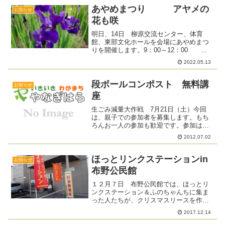
あやめまつり アヤメの
お知らせ
花も咲
明日、14日 柳原交流センター、体育
館、東部文化ホールを会場にあやめまつ
りを開催します。9：00～12：00 東
部文化ホール 塔鋺形合子の展示9：30～
2022.05.13
10：30 東部文化ホール 講演会13：
30～12：30 大学習室 写真の展
示...
段ボールコンポスト 無料講
お知らせ
座
生ごみ減量大作戦 7月21日（土）今回
は、親子での参加者を募集します。もち
ろんお一人の参加も歓迎です。参加は無
料です。＜材料費は、長野市と自治協議
2012.07.02
会で負担します＞申し込みは、電話 ２
１７－２３６５ 平日 ９：００～１
７：００
ほっとリンクステーションin
お知らせ
布野公民館
１２月７日 布野公民館では、ほっとリ
ンクステーション＆ふのちゃんちに集ま
った人たちが、クリスマスリースを作り
ました。参加者のひとりＭさんが、自宅
2017.12.14
近くで採れたつる性の植物を円く編み、
リースにしたものをいくつも持ってきて