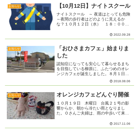
くれました。飾りのキット...
【10月12日】ナイトスクール
お知らせ
ナイトスクール ～ 夜道はとっても危険
～夜間の歩行者はどのように見えるか
な？１０月１２日（水） １８：００～
柳原総合市民センター 駐車場にて
2022.09.28
「おひさまカフェ」始まりま
お知らせ
した
認知症になっても安心して暮らせるまち
を目指している柳原に、ふたつめのオレ
ンジカフェが誕生しました。８月１日
「おひさまカフェ」が１０時にオープン
2018.08.06
しました。今年４月に、新しく開設され
たエフビー介護サービス㈱さんの”あった
かほーむ柳原”の地域交流...
オレンジカフェどんぐり開催
お知らせ
１０月１９日 木曜日 台風２１号の影
響からか、朝から冷たい雨となりまし
た。Ｏさんご夫婦は、雨の中歩いて来ら
れました。雨で手が濡れながらも、自宅
の庭に咲いた菊の花を差し上げたいと、
2017.11.06
持ってきてくれました。今日Ｋさんご夫
婦が、初めてカフェに参加さ...