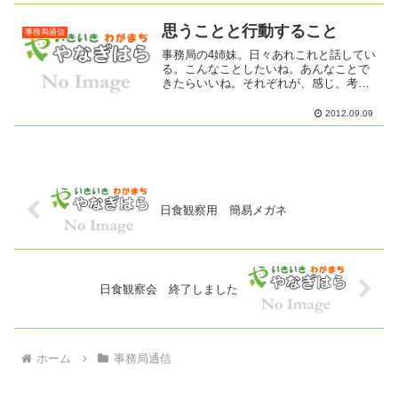
なしっかりした実がつきましたたくさん
の実がはぜて白いわたが見え...
思うことと行動すること
事務局通信
事務局の4姉妹。日々あれこれと話してい
る。こんなことしたいね。あんなことで
きたらいいね。それぞれが、感じ、考
え、思いを持つ。ひとりのこんなことし
たてみたいの発言。うん、うん、そうだ
2012.09.09
ね。いいねぇ。それに、こんねこともい
いんじゃない？みんなが応...
日食観察用 簡易メガネ
日食観察会 終了しました
ホーム
事務局通信