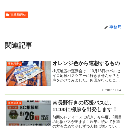
事務局通信
事務局
関連記事
オレンジ色から連想するもの
事務局通信
柳原地区の運動会で、10月18日のパルセ
イロ応援バスツアーに行きませんか？と
声をかけてみました。何回か行ったこと
あるよという方もいました。まだ、席は
十分ありますのでいっしょに出かけまし
2015.10.04
ょう！まだ一度も行ったことがないとい
う方は、この機会にぜ...
南長野行きの応援バスは、
事務局通信
11:00に柳原を出発します！
前回のレディースに続き、今年度、2回目
の応援バスが出ます！昨年に続いて参加
の方も含めて少しずつ人数は増えていま