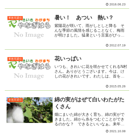
す。今回初めて参加する方も含めて、楽
2016.06.23
しく出かけたいと思います。まだ、満席
ではありません。間に合いますよ!(^^)!参
加料金について...
暑い！ あつい 熱い？
事務局通信
紫陽花が咲いて、雨がしとしと降る そ
んな季節の風情を感じることなく、梅雨
が明けました。猛暑という言葉がぴった
りの本当に暑い毎日です。暑い暑いと動
かずにうだうだしているより、思い切っ
2012.07.19
て動いて、汗をいっぱいかいて「あつっ
ー ！」と叫ぶ。熱中症に...
花いっぱい
事務局通信
いつも、きれいに花を咲かせてくれるN村
さん。ありがとうございます。今は、け
しの花がきれいです。わたしは、首を垂
れているトゲトゲのつぼみが好きです。
2015.05.26
綿の実がはぜて白いわたがた
事務局通信
くさん
畑にまいた綿が大きく育ち、綿の実がで
きました。綿から糸をつむぐことができ
るのかな？ できるといいなぁ。来年
は、もっとたくさんの種を蒔いてみよう
2021.10.08
かな。綿の花 オクラの花に似ているか