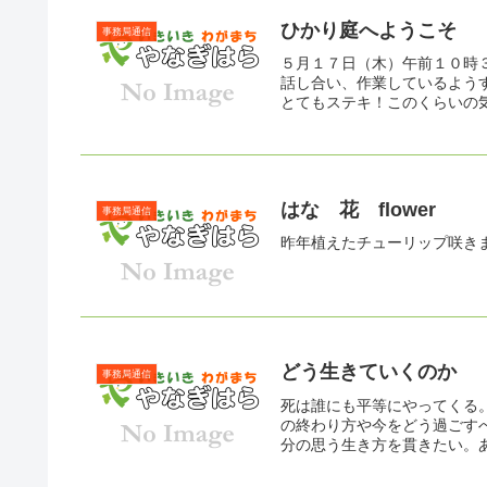
ひかり庭へようこそ
事務局通信
５月１７日（木）午前１０時
話し合い、作業しているよう
とてもステキ！このくらいの気
はな 花 flower
事務局通信
昨年植えたチューリップ咲き
どう生きていくのか
事務局通信
死は誰にも平等にやってくる
の終わり方や今をどう過ごす
分の思う生き方を貫きたい。あ