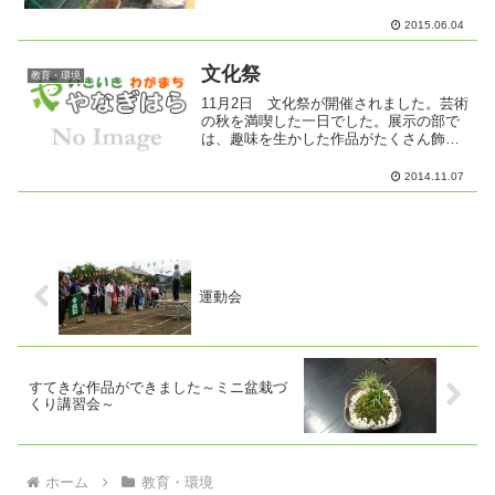
2015.06.04
文化祭
教育・環境
11月2日 文化祭が開催されました。芸術
の秋を満喫した一日でした。展示の部で
は、趣味を生かした作品がたくさん飾ら
れていて、私も仕事がひと段落したらぜ
ひ仲間に入れていただきたいと思いまし
2014.11.07
た。芸能部では、たくさんのグループの
すばらしい発表を見聴...
運動会
すてきな作品ができました～ミニ盆栽づ
くり講習会～
ホーム
教育・環境