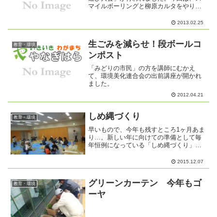
マイルボーリングと柳原カルタをやりま
した。スマイルボーリングとは、球をゲ
ートに通過させてピンを倒して競うゲー
2013.02.25
ムで、小さい子も楽しんでいました。 柳
原カルタは、真剣勝負！...
生ごみを減らせ！段ボールコ
教育・環境
ンポスト
「みどりの市民」の方を講師にむかえ
て、環境美化連合会の出前講座が開かれ
ました。
2012.04.21
しめ縄づくり
教育・環境
早いもので、今年も残すところ1ヶ月あま
り…。新しい年に向けての準備として毎
年恒例になっている「しめ縄づくり」が
12月5日（土）の午後2時から柳原公民館
の大学習室で開催されました。中俣地区
2015.12.07
の高野安雄さんと山浦大玉さんのお二人
にしめ縄づくりの指...
グリーンカーテン 今年もゴ
教育・環境
ーヤ