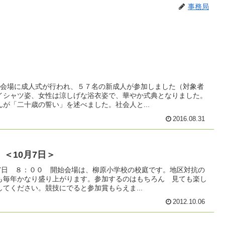
事務局
を会場に成人式が行われ、５７名の新成人が参加しました（対象者
イシャツ姿、女性は涼しげな浴衣姿で、華やか式典となりました。
が「二十歳の誓い」を述べました。社会人と...
2016.08.31
＜10月7日＞
月7日 ８：００ 開始会場は、柳原小学校の校庭です。地区対抗の
も毎年かなり盛り上がります。参加するのはもちろん 見ても楽し
てください。競技にでると参加賞もらえま...
2012.10.06