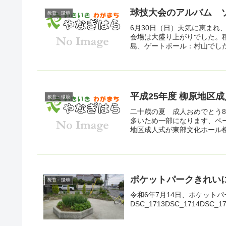
球技大会のアルバム 
教育・環境
6月30日（日）天気に恵まれ
会場は大盛り上がりでした。
島、ゲートボール：村山でし
平成25年度 柳原地区
教育・環境
二十歳の夏 成人おめでとう
多いため一部になります、ペー
地区成人式が東部文化ホール柳原
ポケットパークきれい
教育・環境
令和6年7月14日、ポケット
DSC_1713DSC_1714DSC_1