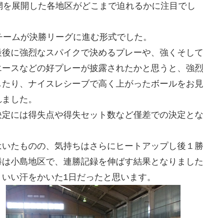
網を展開した各地区がどこまで迫れるかに注目でし
チームが決勝リーグに進む形式でした。
最後に強烈なスパイクで決めるプレーや、強くそして
エースなどの好プレーが披露されたかと思うと、強烈
したり、ナイスレシーブで高く上がったボールをお見
れました。
決定には得失点や得失セット数など僅差での決定とな
はいたものの、気持ちはさらにヒートアップし後１勝
勝は小島地区で、連勝記録を伸ばす結果となりました
いい汗をかいた1日だったと思います。