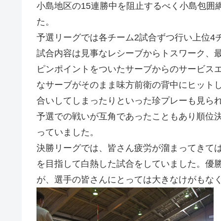
小島地区の15連勝中を阻止するべく小島包囲
た。
予選リーグでは各チーム2試合ずつ行い上位4
試合内容は見事なレシーブからトスワーク、
ピンポイントをついたサーブからのサービス
なサーブがそのまま味方前衛の背中にヒット
合いしてしまったりといった珍プレーも見ら
予選での戦いが互角であったこともあり順位
っていました。
決勝リーグでは、皆さん疲労が溜まってきて
を目指して白熱した試合をしていました。優
が、選手の皆さんにとっては大きなけがもなく