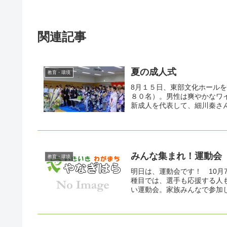
関連記事
夏の成人式
教育・環境
8月１５日、東部文化ホール
８０名）。男性は爽やかなワ
新成人を代表して、細川秦さん
みんな集まれ！運動会 
教育・環境
明日は、運動会です！ 10
種目では、選手も応援する人
い運動会。家族みんなで参加し