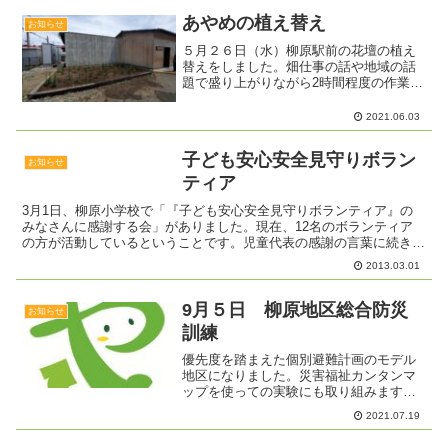
あやめの植え替え
お知らせ
５月２６日（水）柳原駅前の花壇の植え
替えをしました。畑仕事の話や地域の話
題で盛り上がりながら2時間程度の作業し
ました。ムクドリもやってきました。駅
の花壇から抜いた苗は、10月に第四学校
2021.06.03
給食センターに植える苗として住民自治
協議会事務局向かいの...
子ども安心安全見守りボラン
お知らせ
ティア
3月1日、柳原小学校で「『子ども安心安全見守りボランティア』の
みなさんに感謝する会」がありました。現在、12名のボランティア
の方が活動しているということです。児童代表の感謝の言葉に続き、
色紙が送られました。今日は、4名のボランティアが出席し...
2013.03.01
9月５日 柳原地区総合防災
お知らせ
訓練
優先度を踏まえた個別避難計画のモデル
地区になりました。災害福祉カンタンマ
ップを使っての実験にも取り組みます。
新型コロナウイルス感染症拡大防止対策
2021.07.19
をしっかりして行います。各戸を訪ねる
時、一時避難場所に集まる時は、マスク