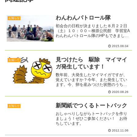
わんわんパトロール隊
お知らせ
初会合の日程が決まりました８月２２日
（土）１０：００～柳原公民館 学習室A
わんわんパトロール隊のHPもできまし
た！
2015.08.04
見つけたら 駆除 マイマイ
お知らせ
ガ発生しています！
数年前、大発生したマイマイガですが、
覚えていますか？今年、また発生してい
ます。今、卵を産みつけた状態のうちに
駆除しましょう。このまま放って置くと
2020.08.26
来春になって🐛になって出てきます。卵
塊を取り除く時は、鱗毛が目に入ったり
吸い込まないよう注意が必...
新聞紙でつくるトートバック
お知らせ
おしゃべりしながらトートバックを作り
ましょう！ぜひご参加ください！ お待
ちしています。
2012.11.06