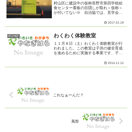
村山区に建設中の仮称長野市第四学校給
食センター看板の目隠しが取れ＜仮称＞
が付いてない※ 自治協では、見学会を
予定しています。詳しいことは、2月15日
発行のやなぎくん通信でお知らせいたし
2017.01.19
ます。
わくわく体験教室
村山地区
１１月８日（土）わくわく体験教室が行
われました。この教室は子供の健全育成
を進めるために実施する事業です、子供
達にとって有意義な地域での体験活動が
できるよう地区育成会と村山公民館が共
2014.11.12
催で企画しました。保護者のみなさんと
子供達が大勢参加いただき...
これなぁーんだ？
風祭