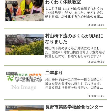
わくわく体験教室
村山地区
１１月７日（土）村山公民館で（わくわ
く体験教室）がありました。子ども会活
動を育成、活性化するため村山公民館、
村山育成会が企画しました。当日紙ブー
メラン、紙トンボ、竹馬、けん玉その後
2015.11.09
焼き芋大会と盛りだくさんの企画で子供
達も大喜びでした。
村山橋下流のさくらが見頃に
村山地区
なりました
村山橋下流のさくらが見頃になりまし
た。国道406号村山橋西信号より豊野線が
開通したので、歩道でも行かれますよ!
2021.04.02
二年参り
村山地区
村山神社では十二月三十一日２３時より
篝火を焚き参拝をお待ちしております。
元日０時より祭事を執り行い、１時まで
参拝者の皆さんにお神酒、ミカンをを振
る舞い新年を祝います。稲荷神社では、
2012.12.25
区としての催事は行われませんが信者の
皆さんが参拝にお見えにな...
長野市第四学校給食センター
村山地区