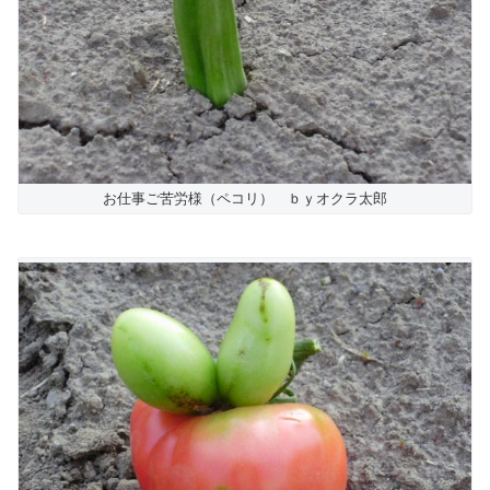
お仕事ご苦労様（ペコリ） ｂｙオクラ太郎