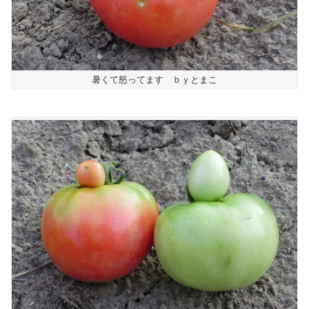
暑くて怒ってます ｂｙとまこ