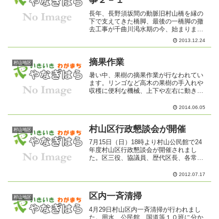
事２－１
長年、長野須坂間の動脈旧村山橋を縁の
下で支えてきた橋脚、最後の一橋脚の撤
去工事が千曲川渇水期の今、始まりまし
た。
2013.12.24
摘果作業
村山地区
暑い中、果樹の摘果作業が行なわれてい
ます。リンゴなど高木の果樹の手入れや
収穫に便利な機械、上下や左右に動きや
３６０°回転するものもある。果樹では高
齢化のなかで樹の形を変えず作業を行う
2014.06.05
ことができます。
村山区行政懇談会が開催
村山地区
7月15日（日）18時より村山公民館で24
年度村山区行政懇談会が開催されまし
た。区三役、協議員、歴代区長、各常会
長、松澤民生児童委員、小山柳原社会福
祉協議会前会長、山口柳原少年育成会会
2012.07.17
長、各種団体代表の皆様に出席いただ
き、来賓に小坂憲次参議...
区内一斉清掃
村山地区
4月29日村山区内一斉清掃が行われまし
た。用水、公民館、国道等１０班に分か