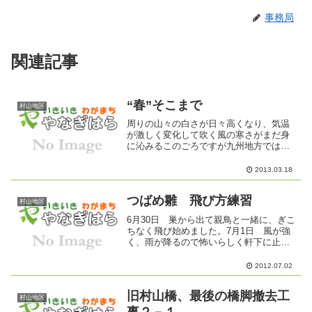
事務局
関連記事
“春”そこまで
村山地区
周りの山々の白さが日々高くなり、気温
が激しく変化して吹く風の寒さがまだ身
に沁みるこのごろですが九州地方では桜
が開花したとの事。村山橋下流の桜はま
だまだですが、庭に姫立金花の黄色の花
2013.03.18
が開きました。
つばめ雛 飛び方練習
村山地区
6月30日 巣から出て親鳥と一緒に、ぎこ
ちなく飛び始めました。7月1日 風が強
く、雨が降るので怖いらしく軒下に止ま
り、餌をもらっていまし
た。 もうすぐ、旅立つのか
2012.07.02
な？
旧村山橋、最後の橋脚撤去工
村山地区